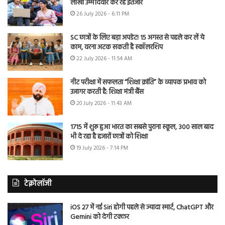
लाखों उम्मीदवार कर रहे इंतजार
26 July 2026 - 6:11 PM
SC छात्रों के लिए बड़ा अपडेट! 15 अगस्त से पहले कर लें ये
काम, वरना अटक सकती है स्कॉलरशिप
22 July 2026 - 11:54 AM
नीट परीक्षा में सफलता “शिक्षा क्रांति” के व्यापक प्रभाव को
उजागर करती है: शिक्षा मंत्री बैंस
20 July 2026 - 11:43 AM
1715 में शुरू हुआ भारत का सबसे पुराना स्कूल, 300 साल बाद
भी दे रहा है हजारों छात्रों को शिक्षा
19 July 2026 - 7:14 PM
टेक्नोलॉजी
iOS 27 में नई Siri होगी पहले से ज्यादा स्मार्ट, ChatGPT और
Gemini को देगी टक्कर