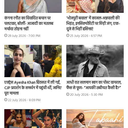
कंगना रनौत का विवादित बयान पर
‘भोजपुरी बवाल’ में काजल-अम्रपाली की
पलटवार, बोलीं- आजादी का मतलब
भिड़ंत, इनसिक्योरिटी पर छिड़ी जंग, एक-
मर्यादा तोड़ना नहीं
दूजे से भिड़ीं हसिनाएं
29 July 2026 - 7:00 PM
25 July 2026 - 6:57 PM
एक्ट्रेस Ayesha Khan हिरासत में ली गईं,
आधी रात सलमान खान का पोस्ट वायरल,
CJP प्रदर्शन के समर्थन में पहुंची थीं, जानिए
फैंस से पूछा- “आपकी तबीयत कैसी है?”
पूरा मामला
20 July 2026 - 5:30 PM
22 July 2026 - 8:09 PM