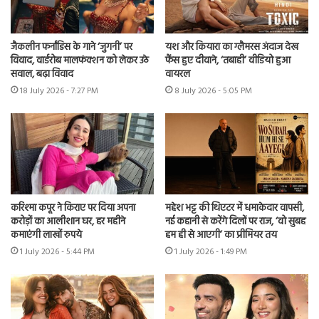
जैकलीन फर्नांडिस के गाने ‘जुगनी’ पर
यश और कियारा का ग्लैमरस अंदाज देख
विवाद, वार्डरोब मालफंक्शन को लेकर उठे
फैंस हुए दीवाने, ‘तबाही’ वीडियो हुआ
सवाल, बढ़ा विवाद
वायरल
18 July 2026 - 7:27 PM
8 July 2026 - 5:05 PM
करिश्मा कपूर ने किराए पर दिया अपना
महेश भट्ट की थिएटर में धमाकेदार वापसी,
करोड़ों का आलीशान घर, हर महीने
नई कहानी से करेंगे दिलों पर राज, ‘वो सुबह
कमाएंगी लाखों रुपये
हम ही से आएगी’ का प्रीमियर तय
1 July 2026 - 5:44 PM
1 July 2026 - 1:49 PM