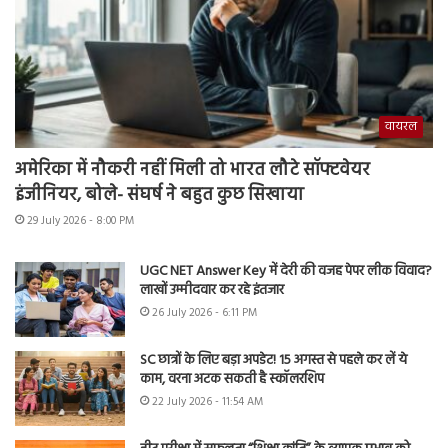
वायरल
अमेरिका में नौकरी नहीं मिली तो भारत लौटे सॉफ्टवेयर
इंजीनियर, बोले- संघर्ष ने बहुत कुछ सिखाया
29 July 2026 - 8:00 PM
UGC NET Answer Key में देरी की वजह पेपर लीक विवाद?
लाखों उम्मीदवार कर रहे इंतजार
26 July 2026 - 6:11 PM
SC छात्रों के लिए बड़ा अपडेट! 15 अगस्त से पहले कर लें ये
काम, वरना अटक सकती है स्कॉलरशिप
22 July 2026 - 11:54 AM