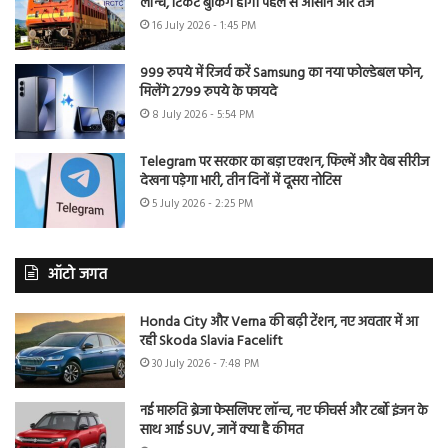
लॉन्च, टिकट बुकिंग होगी पहले से आसान और तेज
16 July 2026 - 1:45 PM
999 रुपये में रिजर्व करें Samsung का नया फोल्डेबल फोन,
मिलेंगे 2799 रुपये के फायदे
8 July 2026 - 5:54 PM
Telegram पर सरकार का बड़ा एक्शन, फिल्में और वेब सीरीज
देखना पड़ेगा भारी, तीन दिनों में दूसरा नोटिस
5 July 2026 - 2:25 PM
ऑटो जगत
Honda City और Verna की बढ़ी टेंशन, नए अवतार में आ
रही Skoda Slavia Facelift
30 July 2026 - 7:48 PM
नई मारुति ब्रेजा फेसलिफ्ट लॉन्च, नए फीचर्स और टर्बो इंजन के
साथ आई SUV, जानें क्या है कीमत