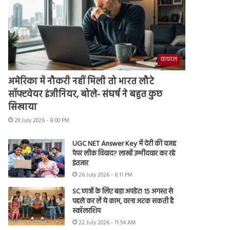
वायरल
अमेरिका में नौकरी नहीं मिली तो भारत लौटे
सॉफ्टवेयर इंजीनियर, बोले- संघर्ष ने बहुत कुछ
सिखाया
29 July 2026 - 8:00 PM
UGC NET Answer Key में देरी की वजह
पेपर लीक विवाद? लाखों उम्मीदवार कर रहे
इंतजार
26 July 2026 - 6:11 PM
SC छात्रों के लिए बड़ा अपडेट! 15 अगस्त से
पहले कर लें ये काम, वरना अटक सकती है
स्कॉलरशिप
22 July 2026 - 11:54 AM