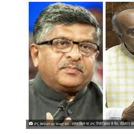
JPC Report on Waqf Bill : वक्फ बिल पर JPC रिपोर्ट संसद में पेश, रविशंकर प्रसाद