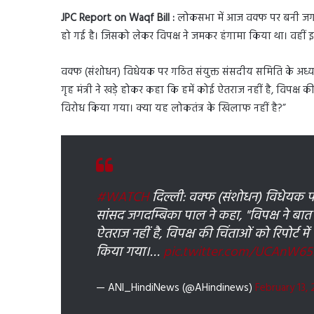
JPC Report on Waqf Bill :
लोकसभा में आज वक्फ पर बनी जगदं
हो गई है। जिसको लेकर विपक्ष ने जमकर हंगामा किया था। वहीं इस 
वक्फ (संशोधन) विधेयक पर गठित संयुक्त संसदीय समिति के अध्य
गृह मंत्री ने खड़े होकर कहा कि हमें कोई ऐतराज नहीं है, विपक्ष
विरोध किया गया। क्या यह लोकतंत्र के खिलाफ नहीं है?”
#WATCH
दिल्ली: वक्फ (संशोधन) विधेयक पर
सांसद जगदम्बिका पाल ने कहा, "विपक्ष ने बात उ
ऐतराज नहीं है, विपक्ष की चिंताओं को रिपोर्ट
किया गया।…
pic.twitter.com/UCAnW6
— ANI_HindiNews (@AHindinews)
February 13,