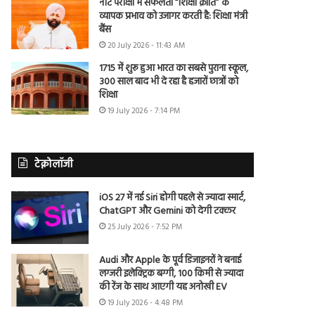
नीट परीक्षा में सफलता “शिक्षा क्रांति” के
व्यापक प्रभाव को उजागर करती है: शिक्षा मंत्री
बैंस
20 July 2026 - 11:43 AM
1715 में शुरू हुआ भारत का सबसे पुराना स्कूल,
300 साल बाद भी दे रहा है हजारों छात्रों को
शिक्षा
19 July 2026 - 7:14 PM
टेक्नोलॉजी
iOS 27 में नई Siri होगी पहले से ज्यादा स्मार्ट,
ChatGPT और Gemini को देगी टक्कर
25 July 2026 - 7:52 PM
Audi और Apple के पूर्व डिजाइनरों ने बनाई
लग्जरी इलेक्ट्रिक बग्गी, 100 किमी से ज्यादा
की रेंज के साथ आएगी यह अनोखी EV
19 July 2026 - 4:48 PM