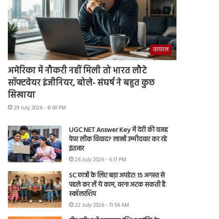
वायरल
अमेरिका में नौकरी नहीं मिली तो भारत लौटे
सॉफ्टवेयर इंजीनियर, बोले- संघर्ष ने बहुत कुछ
सिखाया
29 July 2026 - 8:00 PM
UGC NET Answer Key में देरी की वजह
पेपर लीक विवाद? लाखों उम्मीदवार कर रहे
इंतजार
26 July 2026 - 6:11 PM
SC छात्रों के लिए बड़ा अपडेट! 15 अगस्त से
पहले कर लें ये काम, वरना अटक सकती है
स्कॉलरशिप
22 July 2026 - 11:54 AM