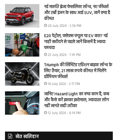
नई मारुति ब्रेजा फेसलिफ्ट लॉन्च, नए फीचर्स
और टर्बो इंजन के साथ आई SUV, जानें क्या है
कीमत
26 July 2026 - 3:56 PM
E20 पेट्रोल, फ्लेक्स फ्यूल या EV कार? नई
गाड़ी खरीदने से पहले जानें किसमें है ज्यादा
फायदा
23 July 2026 - 7:41 PM
Triumph की लिमिटेड एडिशन बाइक लॉन्च के
लिए तैयार, 21 लाख रुपये कीमत में मिलेंगे
प्रीमियम फीचर्स
16 July 2026 - 3:17 PM
जानिए Hazard Light का क्या काम है, कब
और कैसे करें इसका इस्तेमाल, ज्यादातर लोग
नहीं जानते सही तरीका
12 July 2026 - 6:14 PM
खेत खलिहान