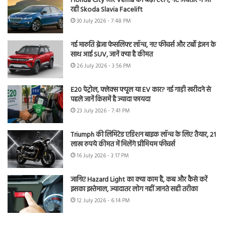
Honda City और Verna की बढ़ी टेंशन, नए अवतार में आ
रही Skoda Slavia Facelift
30 July 2026 - 7:48 PM
नई मारुति ब्रेजा फेसलिफ्ट लॉन्च, नए फीचर्स और टर्बो इंजन के
साथ आई SUV, जानें क्या है कीमत
26 July 2026 - 3:56 PM
E20 पेट्रोल, फ्लेक्स फ्यूल या EV कार? नई गाड़ी खरीदने से
पहले जानें किसमें है ज्यादा फायदा
23 July 2026 - 7:41 PM
Triumph की लिमिटेड एडिशन बाइक लॉन्च के लिए तैयार, 21
लाख रुपये कीमत में मिलेंगे प्रीमियम फीचर्स
16 July 2026 - 3:17 PM
जानिए Hazard Light का क्या काम है, कब और कैसे करें
इसका इस्तेमाल, ज्यादातर लोग नहीं जानते सही तरीका
12 July 2026 - 6:14 PM