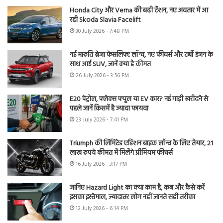
Honda City और Verna की बढ़ी टेंशन, नए अवतार में आ
रही Skoda Slavia Facelift
30 July 2026 - 7:48 PM
नई मारुति ब्रेजा फेसलिफ्ट लॉन्च, नए फीचर्स और टर्बो इंजन के
साथ आई SUV, जानें क्या है कीमत
26 July 2026 - 3:56 PM
E20 पेट्रोल, फ्लेक्स फ्यूल या EV कार? नई गाड़ी खरीदने से
पहले जानें किसमें है ज्यादा फायदा
23 July 2026 - 7:41 PM
Triumph की लिमिटेड एडिशन बाइक लॉन्च के लिए तैयार, 21
लाख रुपये कीमत में मिलेंगे प्रीमियम फीचर्स
16 July 2026 - 3:17 PM
जानिए Hazard Light का क्या काम है, कब और कैसे करें
इसका इस्तेमाल, ज्यादातर लोग नहीं जानते सही तरीका
12 July 2026 - 6:14 PM