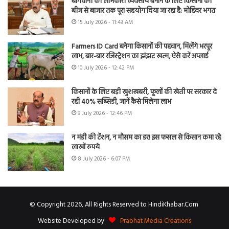
बागवानी को लाभकारी व्यवसाय बनाने के लिए किसानों को
बीज से बाजार तक पूरा सहयोग दिया जा रहा है: मोहिंदर भगत
15 July 2026 - 11:43 AM
Farmers ID Card बनेगा किसानों की पहचान, मिलेंगे भरपूर
लाभ, बार-बार रजिस्ट्रेशन का झंझट खत्म, ऐसे करें अप्लाई
10 July 2026 - 12:42 PM
किसानों के लिए बड़ी खुशखबरी, फूलों की खेती पर सरकार दे
रही 40% सब्सिडी, जानें कैसे मिलेगा लाभ
9 July 2026 - 12:46 PM
न मंडी की टेंशन, न मौसम का डर! इस फसल से किसान कमा रहे
लाखों रुपये
8 July 2026 - 6:07 PM
© Copyright 2026, All Rights Reserved to HindiKhabar.Com
Website Developed by
Prabhat Media Creations