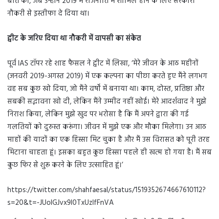
बात की, जब उन्होंने 2019 में राजनीति में शामिल होने के लिए सरकारी
नौकरी से इस्तीफा दे दिया था।
ट्वीट के जरिए दिया था नौकरी में वापसी का संकेत
पूर्व IAS टॉपर रहे शाह फैसल ने ट्वीट में लिखा, ‘मेरे जीवन के आठ महीनों
(जनवरी 2019-अगस्त 2019) में एक कल्पना का पीछा करते हुए मैंने लगभग
वह सब कुछ खो दिया, जो मैंने वर्षों में बनाया था। काम, दोस्त, प्रतिष्ठा और
सबकी सद्भावना खो दी, लेकिन मैंने उम्मीद नहीं खोई। मेरे आदर्शवाद ने मुझे
निराश किया, लेकिन मुझे खुद पर भरोसा है कि मैं अपने द्वारा की गई
गलतियों को दुरुस्त करूंगा। जीवन में मुझे एक और मौका मिलेगा। उन आठ
माहों की यादों का एक हिस्सा मिट चुका है और मैं उस विरासत को पूरी तरह
मिटाना चाहता हूं। इसका बहुत कुछ हिस्सा पहले ही खत्म हो गया है। मैं सब
कुछ फिर से शुरू करने के लिए उत्साहित हूं।’
https://twitter.com/shahfaesal/status/1519352674667610112?
s=20&t=-JUoIGJvx9l0TxUzlfFnVA