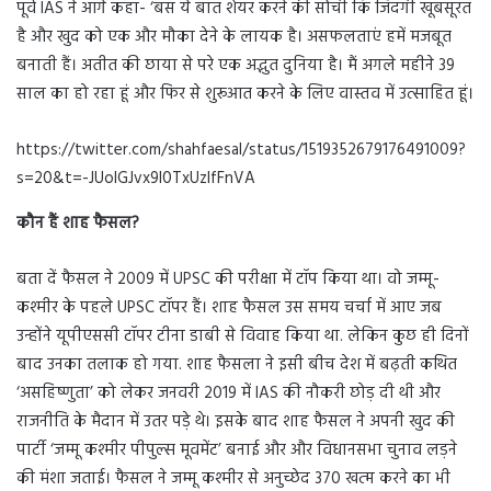
पूर्व IAS ने आगे कहा- ‘बस ये बात शेयर करने की सोची कि जिंदगी खूबसूरत
है और खुद को एक और मौका देने के लायक है। असफलताएं हमें मजबूत
बनाती हैं। अतीत की छाया से परे एक अद्भुत दुनिया है। मैं अगले महीने 39
साल का हो रहा हूं और फिर से शुरूआत करने के लिए वास्तव में उत्साहित हूं।
https://twitter.com/shahfaesal/status/1519352679176491009?
s=20&t=-JUoIGJvx9l0TxUzlfFnVA
कौन हैं शाह फैसल?
बता दें फैसल ने 2009 में UPSC की परीक्षा में टॉप किया था। वो जम्मू-
कश्मीर के पहले UPSC टॉपर हैं। शाह फैसल उस समय चर्चा में आए जब
उन्होंने यूपीएससी टॉपर टीना डाबी से विवाह किया था. लेकिन कुछ ही दिनों
बाद उनका तलाक हो गया. शाह फैसला ने इसी बीच देश में बढ़ती कथित
‘असहिष्णुता’ को लेकर जनवरी 2019 में IAS की नौकरी छोड़ दी थी और
राजनीति के मैदान में उतर पड़े थे। इसके बाद शाह फैसल ने अपनी खुद की
पार्टी ‘जम्मू कश्मीर पीपुल्स मूवमेंट’ बनाई और और विधानसभा चुनाव लड़ने
की मंशा जताई। फैसल ने जम्मू कश्मीर से अनुच्छेद 370 खत्म करने का भी