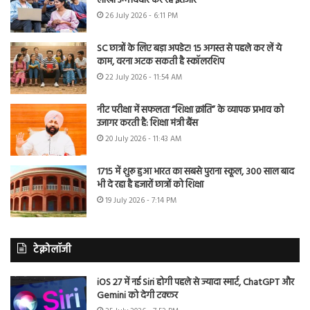
लाखों उम्मीदवार कर रहे इंतजार
26 July 2026 - 6:11 PM
SC छात्रों के लिए बड़ा अपडेट! 15 अगस्त से पहले कर लें ये
काम, वरना अटक सकती है स्कॉलरशिप
22 July 2026 - 11:54 AM
नीट परीक्षा में सफलता “शिक्षा क्रांति” के व्यापक प्रभाव को
उजागर करती है: शिक्षा मंत्री बैंस
20 July 2026 - 11:43 AM
1715 में शुरू हुआ भारत का सबसे पुराना स्कूल, 300 साल बाद
भी दे रहा है हजारों छात्रों को शिक्षा
19 July 2026 - 7:14 PM
टेक्नोलॉजी
iOS 27 में नई Siri होगी पहले से ज्यादा स्मार्ट, ChatGPT और
Gemini को देगी टक्कर