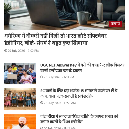
वायरल
अमेरिका में नौकरी नहीं मिली तो भारत लौटे सॉफ्टवेयर
इंजीनियर, बोले- संघर्ष ने बहुत कुछ सिखाया
29 July 2026 - 8:00 PM
UGC NET Answer Key में देरी की वजह पेपर लीक विवाद?
लाखों उम्मीदवार कर रहे इंतजार
26 July 2026 - 6:11 PM
SC छात्रों के लिए बड़ा अपडेट! 15 अगस्त से पहले कर लें ये
काम, वरना अटक सकती है स्कॉलरशिप
22 July 2026 - 11:54 AM
नीट परीक्षा में सफलता “शिक्षा क्रांति” के व्यापक प्रभाव को
उजागर करती है: शिक्षा मंत्री बैंस
20 July 2026 - 11:43 AM