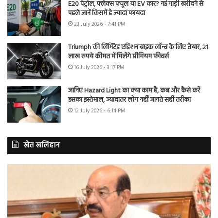
E20 पेट्रोल, फ्लेक्स फ्यूल या EV कार? नई गाड़ी खरीदने से
पहले जानें किसमें है ज्यादा फायदा
23 July 2026 - 7:41 PM
Triumph की लिमिटेड एडिशन बाइक लॉन्च के लिए तैयार, 21
लाख रुपये कीमत में मिलेंगे प्रीमियम फीचर्स
16 July 2026 - 3:17 PM
जानिए Hazard Light का क्या काम है, कब और कैसे करें
इसका इस्तेमाल, ज्यादातर लोग नहीं जानते सही तरीका
12 July 2026 - 6:14 PM
खेत खलिहान