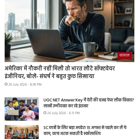
वायरल
अमेरिका में नौकरी नहीं मिली तो भारत लौटे सॉफ्टवेयर
इंजीनियर, बोले- संघर्ष ने बहुत कुछ सिखाया
29 July 2026 - 8:00 PM
UGC NET Answer Key में देरी की वजह पेपर लीक विवाद?
लाखों उम्मीदवार कर रहे इंतजार
26 July 2026 - 6:11 PM
SC छात्रों के लिए बड़ा अपडेट! 15 अगस्त से पहले कर लें ये
काम, वरना अटक सकती है स्कॉलरशिप