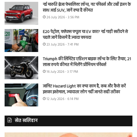
नई मारुति ब्रेजा फेसलिफ्ट लॉन्च, नए फीचर्स और टर्बो इंजन के
साथ आई SUV, जानें क्या है कीमत
26 July 2026 - 3:56 PM
E20 पेट्रोल, फ्लेक्स फ्यूल या EV कार? नई गाड़ी खरीदने से
पहले जानें किसमें है ज्यादा फायदा
23 July 2026 - 7:41 PM
Triumph की लिमिटेड एडिशन बाइक लॉन्च के लिए तैयार, 21
लाख रुपये कीमत में मिलेंगे प्रीमियम फीचर्स
16 July 2026 - 3:17 PM
जानिए Hazard Light का क्या काम है, कब और कैसे करें
इसका इस्तेमाल, ज्यादातर लोग नहीं जानते सही तरीका
12 July 2026 - 6:14 PM
खेत खलिहान