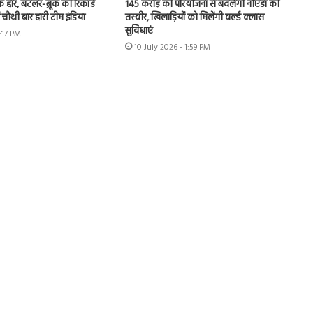
हार, बटलर-ब्रूक की रिकॉर्ड
145 करोड़ की परियोजना से बदलेगी नोएडा की
ं चौथी बार हारी टीम इंडिया
तस्वीर, खिलाड़ियों को मिलेंगी वर्ल्ड क्लास
सुविधाएं
3:17 PM
10 July 2026 - 1:59 PM