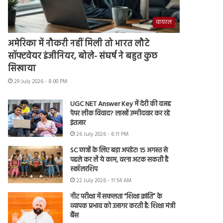
वायरल
अमेरिका में नौकरी नहीं मिली तो भारत लौटे
सॉफ्टवेयर इंजीनियर, बोले- संघर्ष ने बहुत कुछ
सिखाया
29 July 2026 - 8:00 PM
UGC NET Answer Key में देरी की वजह
पेपर लीक विवाद? लाखों उम्मीदवार कर रहे
इंतजार
26 July 2026 - 6:11 PM
SC छात्रों के लिए बड़ा अपडेट! 15 अगस्त से
पहले कर लें ये काम, वरना अटक सकती है
स्कॉलरशिप
22 July 2026 - 11:54 AM
नीट परीक्षा में सफलता “शिक्षा क्रांति” के
व्यापक प्रभाव को उजागर करती है: शिक्षा मंत्री
बैंस