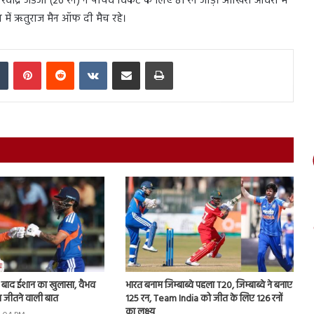
द्र जडेजा (26 रन) ने पांचवें विकेट के लिए 81 रन जोड़े। आखिरी ओवरों में
च में ऋतुराज मैन ऑफ दी मैच रहे।
In
Tumblr
Pinterest
Reddit
VKontakte
Share via Email
Print
े बाद ईशान का खुलासा, वैभव
भारत बनाम जिम्बाब्वे पहला T20, जिम्बाब्वे ने बनाए
 जीतने वाली बात
125 रन, Team India को जीत के लिए 126 रनों
का लक्ष्य