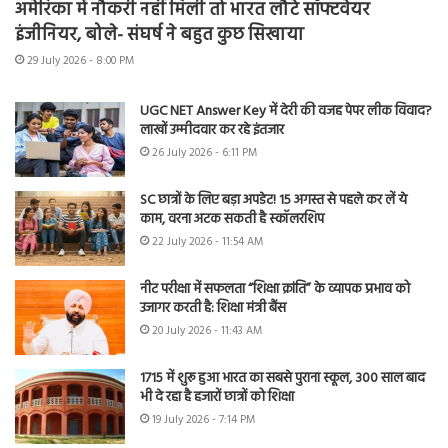
अमेरिका में नौकरी नहीं मिली तो भारत लौटे सॉफ्टवेयर
इंजीनियर, बोले- संघर्ष ने बहुत कुछ सिखाया
29 July 2026 - 8:00 PM
UGC NET Answer Key में देरी की वजह पेपर लीक विवाद?
लाखों उम्मीदवार कर रहे इंतजार
26 July 2026 - 6:11 PM
SC छात्रों के लिए बड़ा अपडेट! 15 अगस्त से पहले कर लें ये
काम, वरना अटक सकती है स्कॉलरशिप
22 July 2026 - 11:54 AM
नीट परीक्षा में सफलता “शिक्षा क्रांति” के व्यापक प्रभाव को
उजागर करती है: शिक्षा मंत्री बैंस
20 July 2026 - 11:43 AM
1715 में शुरू हुआ भारत का सबसे पुराना स्कूल, 300 साल बाद
भी दे रहा है हजारों छात्रों को शिक्षा
19 July 2026 - 7:14 PM