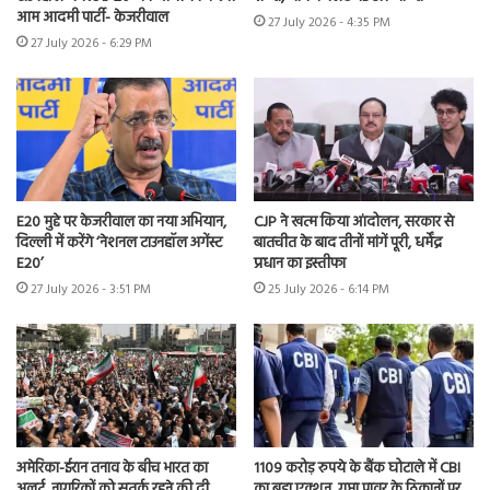
आम आदमी पार्टी- केजरीवाल
27 July 2026 - 4:35 PM
27 July 2026 - 6:29 PM
E20 मुद्दे पर केजरीवाल का नया अभियान,
CJP ने खत्म किया आंदोलन, सरकार से
दिल्ली में करेंगे ‘नेशनल टाउनहॉल अगेंस्ट
बातचीत के बाद तीनों मांगें पूरी, धर्मेंद्र
E20’
प्रधान का इस्तीफा
27 July 2026 - 3:51 PM
25 July 2026 - 6:14 PM
अमेरिका-ईरान तनाव के बीच भारत का
1109 करोड़ रुपये के बैंक घोटाले में CBI
अलर्ट, नागरिकों को सतर्क रहने की दी
का बड़ा एक्शन, गुप्ता पावर के ठिकानों पर