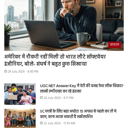
वायरल
अमेरिका में नौकरी नहीं मिली तो भारत लौटे सॉफ्टवेयर
इंजीनियर, बोले- संघर्ष ने बहुत कुछ सिखाया
29 July 2026 - 8:00 PM
UGC NET Answer Key में देरी की वजह पेपर लीक विवाद?
लाखों उम्मीदवार कर रहे इंतजार
26 July 2026 - 6:11 PM
SC छात्रों के लिए बड़ा अपडेट! 15 अगस्त से पहले कर लें ये
काम, वरना अटक सकती है स्कॉलरशिप
22 July 2026 - 11:54 AM