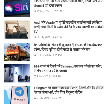
iOS 27 में नई Siri होगी पहले से ज्यादा स्मार्ट, ChatGPT और
Gemini को देगी टक्कर
25 July 2026 - 7:52 PM
Audi और Apple के पूर्व डिजाइनरों ने बनाई लग्जरी इलेक्ट्रिक
बग्गी, 100 किमी से ज्यादा की रेंज के साथ आएगी यह अनोखी
EV
19 July 2026 - 4:48 PM
रेल यात्रियों के लिए बड़ी खुशखबरी, IRCTC की नई वेबसाइट
लॉन्च, टिकट बुकिंग होगी पहले से आसान और तेज
16 July 2026 - 1:45 PM
999 रुपये में रिजर्व करें Samsung का नया फोल्डेबल फोन,
मिलेंगे 2799 रुपये के फायदे
8 July 2026 - 5:54 PM
Telegram पर सरकार का बड़ा एक्शन, फिल्में और वेब सीरीज
देखना पड़ेगा भारी, तीन दिनों में दूसरा नोटिस
5 July 2026 - 2:25 PM