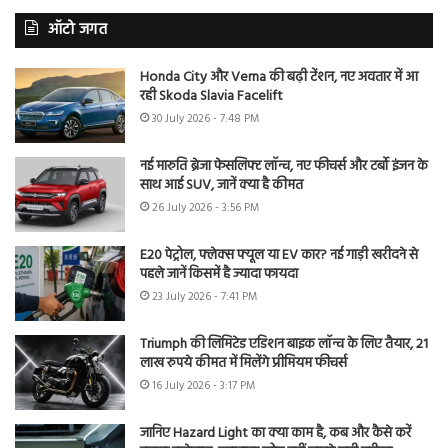
ऑटो जगत
Honda City और Verna की बढ़ी टेंशन, नए अवतार में आ
रही Skoda Slavia Facelift
30 July 2026 - 7:48 PM
नई मारुति ब्रेजा फेसलिफ्ट लॉन्च, नए फीचर्स और टर्बो इंजन के
साथ आई SUV, जानें क्या है कीमत
26 July 2026 - 3:56 PM
E20 पेट्रोल, फ्लेक्स फ्यूल या EV कार? नई गाड़ी खरीदने से
पहले जानें किसमें है ज्यादा फायदा
23 July 2026 - 7:41 PM
Triumph की लिमिटेड एडिशन बाइक लॉन्च के लिए तैयार, 21
लाख रुपये कीमत में मिलेंगे प्रीमियम फीचर्स
16 July 2026 - 3:17 PM
जानिए Hazard Light का क्या काम है, कब और कैसे करें