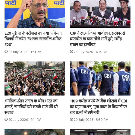
E20 मुद्दे पर केजरीवाल का नया अभियान,
CJP ने खत्म किया आंदोलन, सरकार से
दिल्ली में करेंगे ‘नेशनल टाउनहॉल अगेंस्ट
बातचीत के बाद तीनों मांगें पूरी, धर्मेंद्र
E20’
प्रधान का इस्तीफा
27 July 2026 - 3:51 PM
25 July 2026 - 6:14 PM
अमेरिका-ईरान तनाव के बीच भारत का
1109 करोड़ रुपये के बैंक घोटाले में CBI
अलर्ट, नागरिकों को सतर्क रहने की दी
का बड़ा एक्शन, गुप्ता पावर के ठिकानों पर
सलाह
चार राज्यों में छापेमारी
20 July 2026 - 7:11 PM
20 July 2026 - 5:50 PM