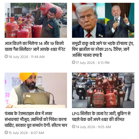
आज कितने का मिलेगा 14 और 19 किलो
समुद्री डाकू कहे जाने पर भड़के डोनाल्ड ट्रंप,
वाला गैस सिलेंडर? जानें आपके शहर में रेट
फिर ब्राजील पर ठोका 25% टैरिफ, जानें
आखिर माजरा क्या है
18 July 2026 - 11:44 AM
17 July 2026 - 6:13 PM
पंजाब के टेक्सटाइल क्षेत्र में अपार
LPG सिलेंडर के ताजा रेट जारी, बुकिंग से
संभावनाएं मौजूद; उद्यमियों को निवेश करना
पहले चेक करें अपने शहर की कीमत
चाहिए, सरकार पूरा समर्थन देगी: सीएम मान
14 July 2026 - 9:05 AM
15 July 2026 - 8:07 AM