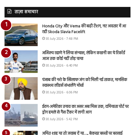
ताज़ा समाचार
Honda City और Verna की बढ़ी टेंशन, नए अवतार में आ
रही Skoda Slavia Facelift
30 July 2026 - 7:48 PM
अजिंक्य रहाणे ने लिया संन्यास, लेकिन कप्तानी का ये रिकॉर्ड
आज तक कोई नहीं तोड़ पाया
30 July 2026 - 6:40 PM
पंजाब की नशे के खिलाफ जंग को मिली नई ताकत, मानसिक
स्वास्थ्य लीडर्स संभालेंगे मोर्चा
30 July 2026 - 6:06 PM
ईरान-अमेरिका तनाव का असर अब मिस्र तक, दमियाता पोर्ट पर
ड्रोन हमले से गैस टैंकर में लगी आग
30 July 2026 - 5:42 PM
अमित शाह या तो जवाब दें या…., बेकसूर बच्चों पर बरसाई