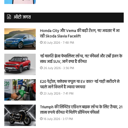
ऑटो जगत
Honda City और Verna की बढ़ी टेंशन, नए अवतार में आ
रही Skoda Slavia Facelift
30 July 2026 - 7:48 PM
नई मारुति ब्रेजा फेसलिफ्ट लॉन्च, नए फीचर्स और टर्बो इंजन के
साथ आई SUV, जानें क्या है कीमत
26 July 2026 - 3:56 PM
E20 पेट्रोल, फ्लेक्स फ्यूल या EV कार? नई गाड़ी खरीदने से
पहले जानें किसमें है ज्यादा फायदा
23 July 2026 - 7:41 PM
Triumph की लिमिटेड एडिशन बाइक लॉन्च के लिए तैयार, 21
लाख रुपये कीमत में मिलेंगे प्रीमियम फीचर्स
16 July 2026 - 3:17 PM