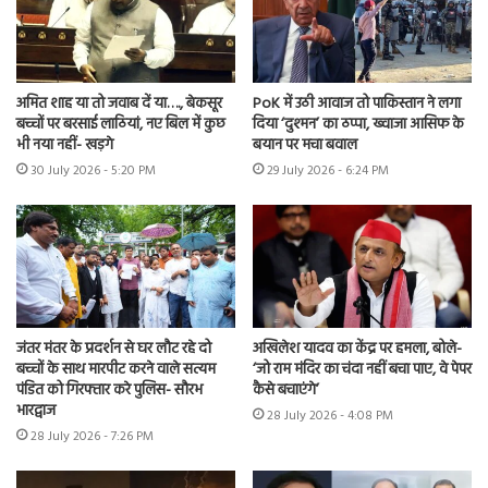
अमित शाह या तो जवाब दें या…., बेकसूर
PoK में उठी आवाज तो पाकिस्तान ने लगा
बच्चों पर बरसाई लाठियां, नए बिल में कुछ
दिया ‘दुश्मन’ का ठप्पा, ख्वाजा आसिफ के
भी नया नहीं- खड़गे
बयान पर मचा बवाल
30 July 2026 - 5:20 PM
29 July 2026 - 6:24 PM
जंतर मंतर के प्रदर्शन से घर लौट रहे दो
अखिलेश यादव का केंद्र पर हमला, बोले-
बच्चों के साथ मारपीट करने वाले सत्यम
‘जो राम मंदिर का चंदा नहीं बचा पाए, वे पेपर
पंडित को गिरफ्तार करे पुलिस- सौरभ
कैसे बचाएंगे’
भारद्वाज
28 July 2026 - 4:08 PM
28 July 2026 - 7:26 PM