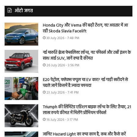
ऑटो जगत
Honda City और Verna की बढ़ी टेंशन, नए अवतार में आ
रही Skoda Slavia Facelift
30 July 2026 - 7:48 PM
नई मारुति ब्रेजा फेसलिफ्ट लॉन्च, नए फीचर्स और टर्बो इंजन के
साथ आई SUV, जानें क्या है कीमत
26 July 2026 - 3:56 PM
E20 पेट्रोल, फ्लेक्स फ्यूल या EV कार? नई गाड़ी खरीदने से
पहले जानें किसमें है ज्यादा फायदा
23 July 2026 - 7:41 PM
Triumph की लिमिटेड एडिशन बाइक लॉन्च के लिए तैयार, 21
लाख रुपये कीमत में मिलेंगे प्रीमियम फीचर्स
16 July 2026 - 3:17 PM
जानिए Hazard Light का क्या काम है, कब और कैसे करें