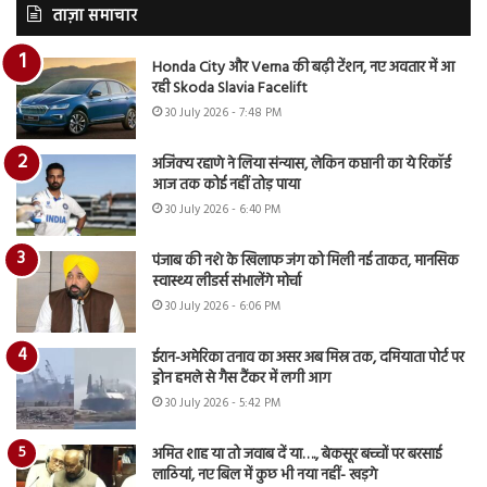
ताज़ा समाचार
Honda City और Verna की बढ़ी टेंशन, नए अवतार में आ
रही Skoda Slavia Facelift
30 July 2026 - 7:48 PM
अजिंक्य रहाणे ने लिया संन्यास, लेकिन कप्तानी का ये रिकॉर्ड
आज तक कोई नहीं तोड़ पाया
30 July 2026 - 6:40 PM
पंजाब की नशे के खिलाफ जंग को मिली नई ताकत, मानसिक
स्वास्थ्य लीडर्स संभालेंगे मोर्चा
30 July 2026 - 6:06 PM
ईरान-अमेरिका तनाव का असर अब मिस्र तक, दमियाता पोर्ट पर
ड्रोन हमले से गैस टैंकर में लगी आग
30 July 2026 - 5:42 PM
अमित शाह या तो जवाब दें या…., बेकसूर बच्चों पर बरसाई
लाठियां, नए बिल में कुछ भी नया नहीं- खड़गे