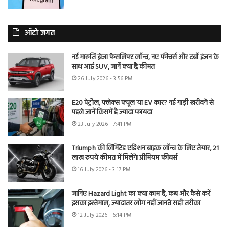
ऑटो जगत
नई मारुति ब्रेजा फेसलिफ्ट लॉन्च, नए फीचर्स और टर्बो इंजन के
साथ आई SUV, जानें क्या है कीमत
26 July 2026 - 3:56 PM
E20 पेट्रोल, फ्लेक्स फ्यूल या EV कार? नई गाड़ी खरीदने से
पहले जानें किसमें है ज्यादा फायदा
23 July 2026 - 7:41 PM
Triumph की लिमिटेड एडिशन बाइक लॉन्च के लिए तैयार, 21
लाख रुपये कीमत में मिलेंगे प्रीमियम फीचर्स
16 July 2026 - 3:17 PM
जानिए Hazard Light का क्या काम है, कब और कैसे करें
इसका इस्तेमाल, ज्यादातर लोग नहीं जानते सही तरीका
12 July 2026 - 6:14 PM