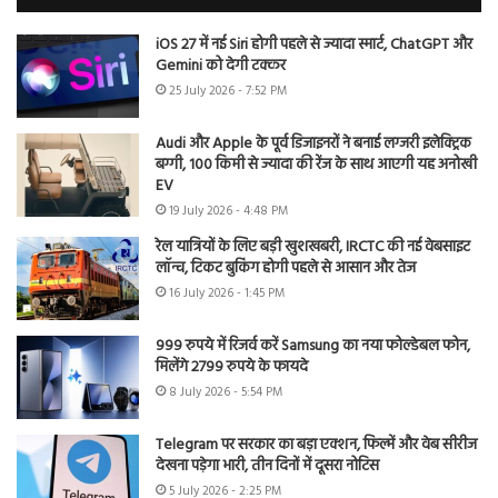
iOS 27 में नई Siri होगी पहले से ज्यादा स्मार्ट, ChatGPT और
Gemini को देगी टक्कर
25 July 2026 - 7:52 PM
Audi और Apple के पूर्व डिजाइनरों ने बनाई लग्जरी इलेक्ट्रिक
बग्गी, 100 किमी से ज्यादा की रेंज के साथ आएगी यह अनोखी
EV
19 July 2026 - 4:48 PM
रेल यात्रियों के लिए बड़ी खुशखबरी, IRCTC की नई वेबसाइट
लॉन्च, टिकट बुकिंग होगी पहले से आसान और तेज
16 July 2026 - 1:45 PM
999 रुपये में रिजर्व करें Samsung का नया फोल्डेबल फोन,
मिलेंगे 2799 रुपये के फायदे
8 July 2026 - 5:54 PM
Telegram पर सरकार का बड़ा एक्शन, फिल्में और वेब सीरीज
देखना पड़ेगा भारी, तीन दिनों में दूसरा नोटिस
5 July 2026 - 2:25 PM