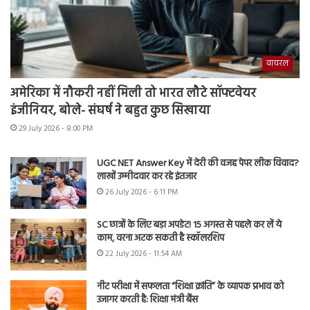
वायरल
अमेरिका में नौकरी नहीं मिली तो भारत लौटे सॉफ्टवेयर
इंजीनियर, बोले- संघर्ष ने बहुत कुछ सिखाया
29 July 2026 - 8:00 PM
UGC NET Answer Key में देरी की वजह पेपर लीक विवाद?
लाखों उम्मीदवार कर रहे इंतजार
26 July 2026 - 6:11 PM
SC छात्रों के लिए बड़ा अपडेट! 15 अगस्त से पहले कर लें ये
काम, वरना अटक सकती है स्कॉलरशिप
22 July 2026 - 11:54 AM
नीट परीक्षा में सफलता “शिक्षा क्रांति” के व्यापक प्रभाव को
उजागर करती है: शिक्षा मंत्री बैंस