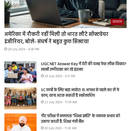
वायरल
अमेरिका में नौकरी नहीं मिली तो भारत लौटे सॉफ्टवेयर
इंजीनियर, बोले- संघर्ष ने बहुत कुछ सिखाया
29 July 2026 - 8:00 PM
UGC NET Answer Key में देरी की वजह पेपर लीक विवाद?
लाखों उम्मीदवार कर रहे इंतजार
26 July 2026 - 6:11 PM
SC छात्रों के लिए बड़ा अपडेट! 15 अगस्त से पहले कर लें ये
काम, वरना अटक सकती है स्कॉलरशिप
22 July 2026 - 11:54 AM
नीट परीक्षा में सफलता “शिक्षा क्रांति” के व्यापक प्रभाव को
उजागर करती है: शिक्षा मंत्री बैंस
20 July 2026 - 11:43 AM