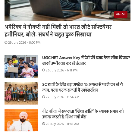
वायरल
अमेरिका में नौकरी नहीं मिली तो भारत लौटे सॉफ्टवेयर
इंजीनियर, बोले- संघर्ष ने बहुत कुछ सिखाया
29 July 2026 - 8:00 PM
UGC NET Answer Key में देरी की वजह पेपर लीक विवाद?
लाखों उम्मीदवार कर रहे इंतजार
26 July 2026 - 6:11 PM
SC छात्रों के लिए बड़ा अपडेट! 15 अगस्त से पहले कर लें ये
काम, वरना अटक सकती है स्कॉलरशिप
22 July 2026 - 11:54 AM
नीट परीक्षा में सफलता “शिक्षा क्रांति” के व्यापक प्रभाव को
उजागर करती है: शिक्षा मंत्री बैंस
20 July 2026 - 11:43 AM