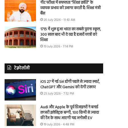
नीट परीक्षा में सफलता “शिक्षा क्रांति” के
व्यापक प्रभाव को उजागर करती है: शिक्षा मंत्री
बैंस
20 July 2026 - 11:43 AM
1715 में शुरू हुआ भारत का सबसे पुराना स्कूल,
300 साल बाद भी दे रहा है हजारों छात्रों को
शिक्षा
19 July 2026 - 7:14 PM
टेक्नोलॉजी
iOS 27 में नई Siri होगी पहले से ज्यादा स्मार्ट,
ChatGPT और Gemini को देगी टक्कर
25 July 2026 - 7:52 PM
Audi और Apple के पूर्व डिजाइनरों ने बनाई
लग्जरी इलेक्ट्रिक बग्गी, 100 किमी से ज्यादा
की रेंज के साथ आएगी यह अनोखी EV
19 July 2026 - 4:48 PM