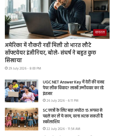
वायरल
अमेरिका में नौकरी नहीं मिली तो भारत लौटे
सॉफ्टवेयर इंजीनियर, बोले- संघर्ष ने बहुत कुछ
सिखाया
29 July 2026 - 8:00 PM
UGC NET Answer Key में देरी की वजह
पेपर लीक विवाद? लाखों उम्मीदवार कर रहे
इंतजार
26 July 2026 - 6:11 PM
SC छात्रों के लिए बड़ा अपडेट! 15 अगस्त से
पहले कर लें ये काम, वरना अटक सकती है
स्कॉलरशिप
22 July 2026 - 11:54 AM