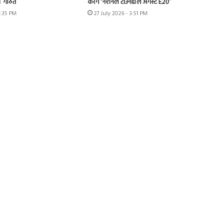
IT गठित
करेंगे ‘नेशनल टाउनहॉल अगेंस्ट E20’
4:35 PM
27 July 2026 - 3:51 PM