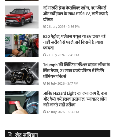
नई मारुति ब्रेजा फेसलिफ्ट लॉन्च, नए फीचर्स
और टर्बो इंजन के साथ आई SUV, जानें क्या है
कीमत
26 July 2026 - 3:56 PM
E20 पेट्रोल, फ्लेक्स फ्यूल या EV कार? नई
गाड़ी खरीदने से पहले जानें किसमें है ज्यादा
फायदा
23 July 2026 - 7:41 PM
Triumph की लिमिटेड एडिशन बाइक लॉन्च के
लिए तैयार, 21 लाख रुपये कीमत में मिलेंगे
प्रीमियम फीचर्स
16 July 2026 - 3:17 PM
जानिए Hazard Light का क्या काम है, कब
और कैसे करें इसका इस्तेमाल, ज्यादातर लोग
नहीं जानते सही तरीका
12 July 2026 - 6:14 PM
खेत खलिहान