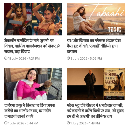
जैकलीन फर्नांडिस के गाने ‘जुगनी’ पर
यश और कियारा का ग्लैमरस अंदाज देख
विवाद, वार्डरोब मालफंक्शन को लेकर उठे
फैंस हुए दीवाने, ‘तबाही’ वीडियो हुआ
सवाल, बढ़ा विवाद
वायरल
18 July 2026 - 7:27 PM
8 July 2026 - 5:05 PM
करिश्मा कपूर ने किराए पर दिया अपना
महेश भट्ट की थिएटर में धमाकेदार वापसी,
करोड़ों का आलीशान घर, हर महीने
नई कहानी से करेंगे दिलों पर राज, ‘वो सुबह
कमाएंगी लाखों रुपये
हम ही से आएगी’ का प्रीमियर तय
1 July 2026 - 5:44 PM
1 July 2026 - 1:49 PM