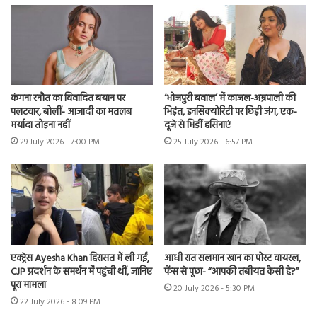
कंगना रनौत का विवादित बयान पर
‘भोजपुरी बवाल’ में काजल-अम्रपाली की
पलटवार, बोलीं- आजादी का मतलब
भिड़ंत, इनसिक्योरिटी पर छिड़ी जंग, एक-
मर्यादा तोड़ना नहीं
दूजे से भिड़ीं हसिनाएं
29 July 2026 - 7:00 PM
25 July 2026 - 6:57 PM
एक्ट्रेस Ayesha Khan हिरासत में ली गईं,
आधी रात सलमान खान का पोस्ट वायरल,
CJP प्रदर्शन के समर्थन में पहुंची थीं, जानिए
फैंस से पूछा- “आपकी तबीयत कैसी है?”
पूरा मामला
20 July 2026 - 5:30 PM
22 July 2026 - 8:09 PM