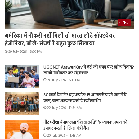
वायरल
अमेरिका में नौकरी नहीं मिली तो भारत लौटे सॉफ्टवेयर
इंजीनियर, बोले- संघर्ष ने बहुत कुछ सिखाया
29 July 2026 - 8:00 PM
UGC NET Answer Key में देरी की वजह पेपर लीक विवाद?
लाखों उम्मीदवार कर रहे इंतजार
26 July 2026 - 6:11 PM
SC छात्रों के लिए बड़ा अपडेट! 15 अगस्त से पहले कर लें ये
काम, वरना अटक सकती है स्कॉलरशिप
22 July 2026 - 11:54 AM
नीट परीक्षा में सफलता “शिक्षा क्रांति” के व्यापक प्रभाव को
उजागर करती है: शिक्षा मंत्री बैंस
20 July 2026 - 11:43 AM