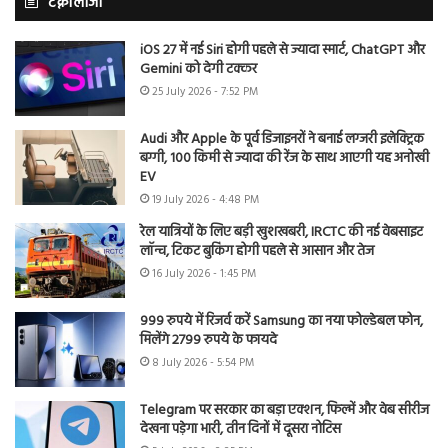
टेक्नोलॉजी
iOS 27 में नई Siri होगी पहले से ज्यादा स्मार्ट, ChatGPT और
Gemini को देगी टक्कर
25 July 2026 - 7:52 PM
Audi और Apple के पूर्व डिजाइनरों ने बनाई लग्जरी इलेक्ट्रिक
बग्गी, 100 किमी से ज्यादा की रेंज के साथ आएगी यह अनोखी
EV
19 July 2026 - 4:48 PM
रेल यात्रियों के लिए बड़ी खुशखबरी, IRCTC की नई वेबसाइट
लॉन्च, टिकट बुकिंग होगी पहले से आसान और तेज
16 July 2026 - 1:45 PM
999 रुपये में रिजर्व करें Samsung का नया फोल्डेबल फोन,
मिलेंगे 2799 रुपये के फायदे
8 July 2026 - 5:54 PM
Telegram पर सरकार का बड़ा एक्शन, फिल्में और वेब सीरीज
देखना पड़ेगा भारी, तीन दिनों में दूसरा नोटिस