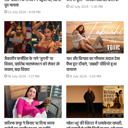
CJP प्रदर्शन के समर्थन में पहुंची थीं, जानिए
फैंस से पूछा- “आपकी तबीयत कैसी है?”
पूरा मामला
20 July 2026 - 5:30 PM
22 July 2026 - 8:09 PM
जैकलीन फर्नांडिस के गाने ‘जुगनी’ पर
यश और कियारा का ग्लैमरस अंदाज देख
विवाद, वार्डरोब मालफंक्शन को लेकर उठे
फैंस हुए दीवाने, ‘तबाही’ वीडियो हुआ
सवाल, बढ़ा विवाद
वायरल
18 July 2026 - 7:27 PM
8 July 2026 - 5:05 PM
करिश्मा कपूर ने किराए पर दिया अपना
महेश भट्ट की थिएटर में धमाकेदार वापसी,