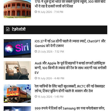
1715 में शुरू हुआ भारत का सबसे पुराना स्कूल, 300 साल बाद
भी दे रहा है हजारों छात्रों को शिक्षा
19 July 2026 - 7:14 PM
टेक्नोलॉजी
iOS 27 में नई Siri होगी पहले से ज्यादा स्मार्ट, ChatGPT और
Gemini को देगी टक्कर
25 July 2026 - 7:52 PM
Audi और Apple के पूर्व डिजाइनरों ने बनाई लग्जरी इलेक्ट्रिक
बग्गी, 100 किमी से ज्यादा की रेंज के साथ आएगी यह अनोखी
EV
19 July 2026 - 4:48 PM
रेल यात्रियों के लिए बड़ी खुशखबरी, IRCTC की नई वेबसाइट
लॉन्च, टिकट बुकिंग होगी पहले से आसान और तेज
16 July 2026 - 1:45 PM
999 रुपये में रिजर्व करें Samsung का नया फोल्डेबल फोन,