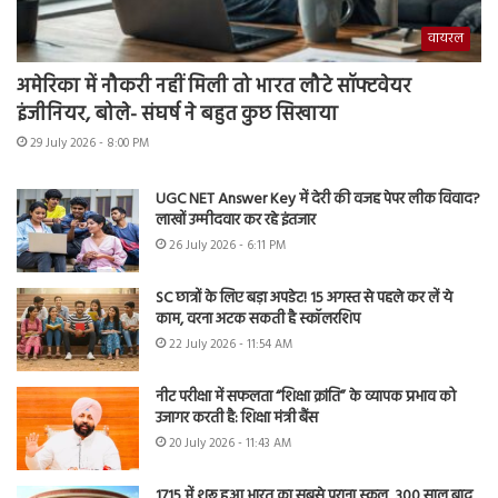
वायरल
अमेरिका में नौकरी नहीं मिली तो भारत लौटे सॉफ्टवेयर
इंजीनियर, बोले- संघर्ष ने बहुत कुछ सिखाया
29 July 2026 - 8:00 PM
UGC NET Answer Key में देरी की वजह पेपर लीक विवाद?
लाखों उम्मीदवार कर रहे इंतजार
26 July 2026 - 6:11 PM
SC छात्रों के लिए बड़ा अपडेट! 15 अगस्त से पहले कर लें ये
काम, वरना अटक सकती है स्कॉलरशिप
22 July 2026 - 11:54 AM
नीट परीक्षा में सफलता “शिक्षा क्रांति” के व्यापक प्रभाव को
उजागर करती है: शिक्षा मंत्री बैंस
20 July 2026 - 11:43 AM
1715 में शुरू हुआ भारत का सबसे पुराना स्कूल, 300 साल बाद