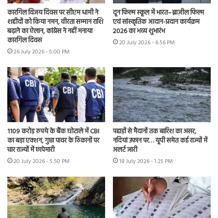
कारगिल विजय दिवस पर सीएम धामी ने
दून फिल्म स्कूल में भारत–ब्राज़ील फिल्म
शहीदों को किया नमन, वीरता सम्मान राशि
एवं सांस्कृतिक आदान-प्रदान कार्यक्रम
बढ़ाने का ऐलान, कांग्रेस ने नहीं मनाया
2026 का भव्य शुभारंभ
कारगिल दिवस
20 July 2026 - 6:56 PM
26 July 2026 - 5:00 PM
1109 करोड़ रुपये के बैंक घोटाले में CBI
पहाड़ों से मैदानों तक बारिश का असर,
का बड़ा एक्शन, गुप्ता पावर के ठिकानों पर
नदियां उफान पर… यूपी समेत कई राज्यों में
चार राज्यों में छापेमारी
अलर्ट जारी
20 July 2026 - 5:50 PM
18 July 2026 - 1:25 PM