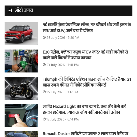
ऑटो जगत
नई मारुति ब्रेजा फेसलिफ्ट लॉन्च, नए फीचर्स और टर्बो इंजन के
साथ आई SUV, जानें क्या है कीमत
26 July 2026 - 3:56 PM
E20 पेट्रोल, फ्लेक्स फ्यूल या EV कार? नई गाड़ी खरीदने से
पहले जानें किसमें है ज्यादा फायदा
23 July 2026 - 7:41 PM
Triumph की लिमिटेड एडिशन बाइक लॉन्च के लिए तैयार, 21
लाख रुपये कीमत में मिलेंगे प्रीमियम फीचर्स
16 July 2026 - 3:17 PM
जानिए Hazard Light का क्या काम है, कब और कैसे करें
इसका इस्तेमाल, ज्यादातर लोग नहीं जानते सही तरीका
12 July 2026 - 6:14 PM
Renault Duster खरीदने का प्लान? 2 लाख डाउन पेमेंट पर