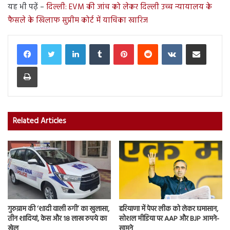
यह भी पढ़ें –
दिल्ली: EVM की जांच को लेकर दिल्ली उच्च न्यायालय के
फैसले के खिलाफ सुप्रीम कोर्ट में याचिका खारिज
LinkedIn
Tumblr
Pinterest
Reddit
VKontakte
Share via Email
Print
Related Articles
गुरुग्राम की ‘शादी वाली ठगी’ का खुलासा,
हरियाणा में पेपर लीक को लेकर घमासान,
तीन शादियां, केस और 18 लाख रुपये का
सोशल मीडिया पर AAP और BJP आमने-
खेल
सामने