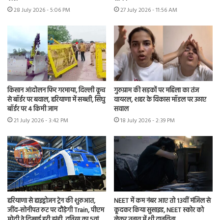
28 July 2026 - 5:06 PM
27 July 2026 - 11:56 AM
किसान आंदोलन फिर गरमाया, दिल्ली कूच
गुरुग्राम की सड़कों पर महिला का तंज
से बॉर्डर पर बवाल, हरियाणा में सख्ती, सिंघु
वायरल, शहर के विकास मॉडल पर उठाए
बॉर्डर पर 4 किमी जाम
सवाल
21 July 2026 - 3:42 PM
18 July 2026 - 2:39 PM
हरियाणा से हाइड्रोजन ट्रेन की शुरुआत,
NEET में कम नंबर आए तो 13वीं मंजिल से
जींद-सोनीपत रुट पर दौड़ेगी Train, पीएम
कूदकर किया सुसाइड, NEET स्कोर को
मोदी ने दिखाई हरी झंडी, दुनिया का 5वां
लेकर तनाव में थी दानविता