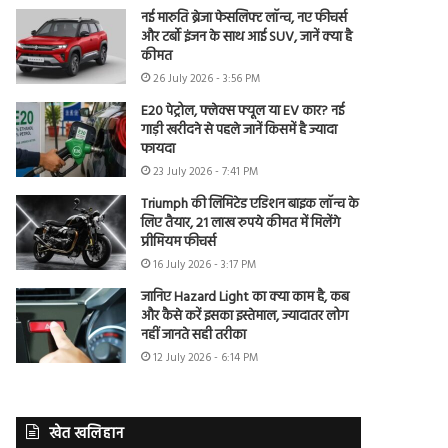
नई मारुति ब्रेजा फेसलिफ्ट लॉन्च, नए फीचर्स
और टर्बो इंजन के साथ आई SUV, जानें क्या है
कीमत
26 July 2026 - 3:56 PM
E20 पेट्रोल, फ्लेक्स फ्यूल या EV कार? नई
गाड़ी खरीदने से पहले जानें किसमें है ज्यादा
फायदा
23 July 2026 - 7:41 PM
Triumph की लिमिटेड एडिशन बाइक लॉन्च के
लिए तैयार, 21 लाख रुपये कीमत में मिलेंगे
प्रीमियम फीचर्स
16 July 2026 - 3:17 PM
जानिए Hazard Light का क्या काम है, कब
और कैसे करें इसका इस्तेमाल, ज्यादातर लोग
नहीं जानते सही तरीका
12 July 2026 - 6:14 PM
खेत खलिहान