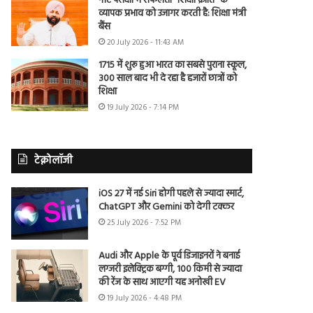
नीट परीक्षा में सफलता “शिक्षा क्रांति” के
व्यापक प्रभाव को उजागर करती है: शिक्षा मंत्री
बैंस
20 July 2026 - 11:43 AM
1715 में शुरू हुआ भारत का सबसे पुराना स्कूल,
300 साल बाद भी दे रहा है हजारों छात्रों को
शिक्षा
19 July 2026 - 7:14 PM
टेक्नोलॉजी
iOS 27 में नई Siri होगी पहले से ज्यादा स्मार्ट,
ChatGPT और Gemini को देगी टक्कर
25 July 2026 - 7:52 PM
Audi और Apple के पूर्व डिजाइनरों ने बनाई
लग्जरी इलेक्ट्रिक बग्गी, 100 किमी से ज्यादा
की रेंज के साथ आएगी यह अनोखी EV
19 July 2026 - 4:48 PM