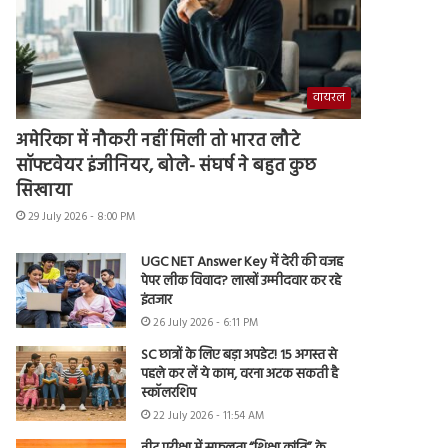
वायरल
अमेरिका में नौकरी नहीं मिली तो भारत लौटे
सॉफ्टवेयर इंजीनियर, बोले- संघर्ष ने बहुत कुछ
सिखाया
29 July 2026 - 8:00 PM
UGC NET Answer Key में देरी की वजह
पेपर लीक विवाद? लाखों उम्मीदवार कर रहे
इंतजार
26 July 2026 - 6:11 PM
SC छात्रों के लिए बड़ा अपडेट! 15 अगस्त से
पहले कर लें ये काम, वरना अटक सकती है
स्कॉलरशिप
22 July 2026 - 11:54 AM