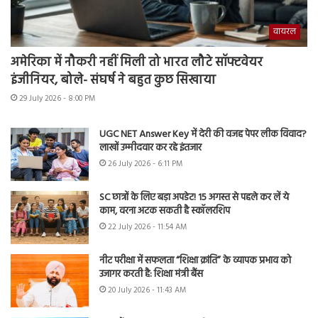
वायरल
अमेरिका में नौकरी नहीं मिली तो भारत लौटे सॉफ्टवेयर
इंजीनियर, बोले- संघर्ष ने बहुत कुछ सिखाया
29 July 2026 - 8:00 PM
UGC NET Answer Key में देरी की वजह पेपर लीक विवाद?
लाखों उम्मीदवार कर रहे इंतजार
26 July 2026 - 6:11 PM
SC छात्रों के लिए बड़ा अपडेट! 15 अगस्त से पहले कर लें ये
काम, वरना अटक सकती है स्कॉलरशिप
22 July 2026 - 11:54 AM
नीट परीक्षा में सफलता “शिक्षा क्रांति” के व्यापक प्रभाव को
उजागर करती है: शिक्षा मंत्री बैंस
20 July 2026 - 11:43 AM