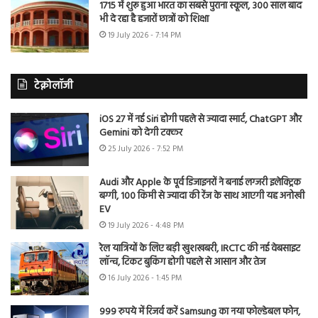
1715 में शुरू हुआ भारत का सबसे पुराना स्कूल, 300 साल बाद
भी दे रहा है हजारों छात्रों को शिक्षा
19 July 2026 - 7:14 PM
टेक्नोलॉजी
iOS 27 में नई Siri होगी पहले से ज्यादा स्मार्ट, ChatGPT और
Gemini को देगी टक्कर
25 July 2026 - 7:52 PM
Audi और Apple के पूर्व डिजाइनरों ने बनाई लग्जरी इलेक्ट्रिक
बग्गी, 100 किमी से ज्यादा की रेंज के साथ आएगी यह अनोखी
EV
19 July 2026 - 4:48 PM
रेल यात्रियों के लिए बड़ी खुशखबरी, IRCTC की नई वेबसाइट
लॉन्च, टिकट बुकिंग होगी पहले से आसान और तेज
16 July 2026 - 1:45 PM
999 रुपये में रिजर्व करें Samsung का नया फोल्डेबल फोन,