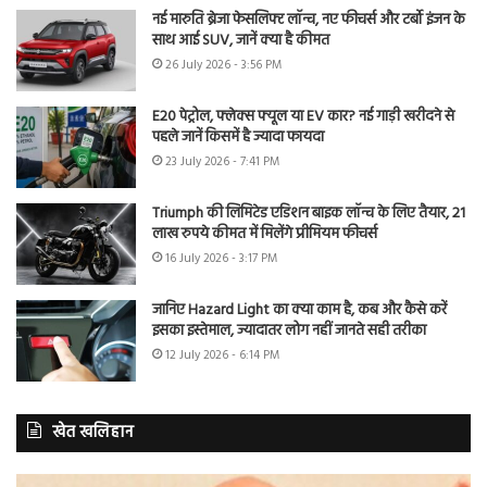
नई मारुति ब्रेजा फेसलिफ्ट लॉन्च, नए फीचर्स और टर्बो इंजन के
साथ आई SUV, जानें क्या है कीमत
26 July 2026 - 3:56 PM
E20 पेट्रोल, फ्लेक्स फ्यूल या EV कार? नई गाड़ी खरीदने से
पहले जानें किसमें है ज्यादा फायदा
23 July 2026 - 7:41 PM
Triumph की लिमिटेड एडिशन बाइक लॉन्च के लिए तैयार, 21
लाख रुपये कीमत में मिलेंगे प्रीमियम फीचर्स
16 July 2026 - 3:17 PM
जानिए Hazard Light का क्या काम है, कब और कैसे करें
इसका इस्तेमाल, ज्यादातर लोग नहीं जानते सही तरीका
12 July 2026 - 6:14 PM
खेत खलिहान