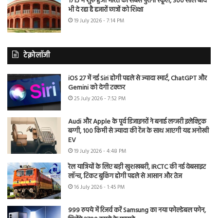
1715 में शुरू हुआ भारत का सबसे पुराना स्कूल, 300 साल बाद
भी दे रहा है हजारों छात्रों को शिक्षा
19 July 2026 - 7:14 PM
टेक्नोलॉजी
iOS 27 में नई Siri होगी पहले से ज्यादा स्मार्ट, ChatGPT और
Gemini को देगी टक्कर
25 July 2026 - 7:52 PM
Audi और Apple के पूर्व डिजाइनरों ने बनाई लग्जरी इलेक्ट्रिक
बग्गी, 100 किमी से ज्यादा की रेंज के साथ आएगी यह अनोखी
EV
19 July 2026 - 4:48 PM
रेल यात्रियों के लिए बड़ी खुशखबरी, IRCTC की नई वेबसाइट
लॉन्च, टिकट बुकिंग होगी पहले से आसान और तेज
16 July 2026 - 1:45 PM
999 रुपये में रिजर्व करें Samsung का नया फोल्डेबल फोन,