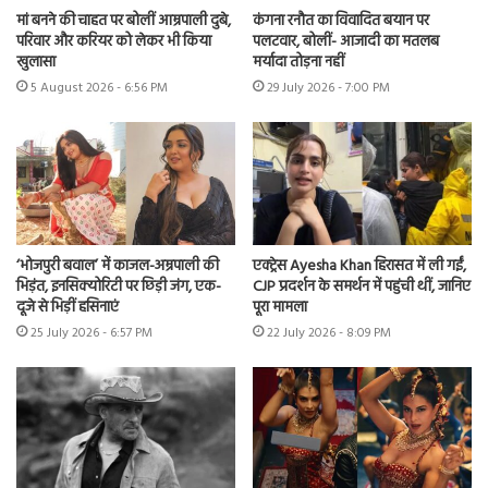
मां बनने की चाहत पर बोलीं आम्रपाली दुबे,
कंगना रनौत का विवादित बयान पर
परिवार और करियर को लेकर भी किया
पलटवार, बोलीं- आजादी का मतलब
खुलासा
मर्यादा तोड़ना नहीं
5 August 2026 - 6:56 PM
29 July 2026 - 7:00 PM
‘भोजपुरी बवाल’ में काजल-अम्रपाली की
एक्ट्रेस Ayesha Khan हिरासत में ली गईं,
भिड़ंत, इनसिक्योरिटी पर छिड़ी जंग, एक-
CJP प्रदर्शन के समर्थन में पहुंची थीं, जानिए
दूजे से भिड़ीं हसिनाएं
पूरा मामला
25 July 2026 - 6:57 PM
22 July 2026 - 8:09 PM