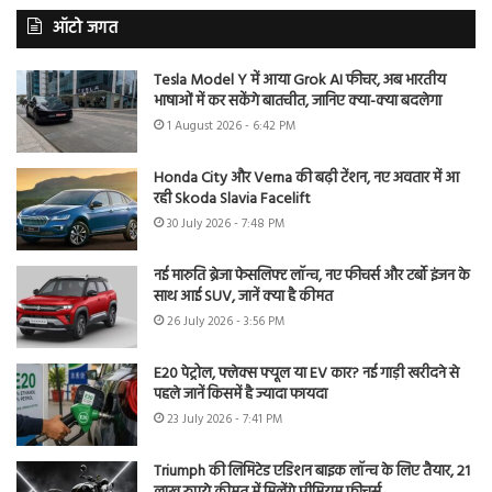
ऑटो जगत
Tesla Model Y में आया Grok AI फीचर, अब भारतीय
भाषाओं में कर सकेंगे बातचीत, जानिए क्या-क्या बदलेगा
1 August 2026 - 6:42 PM
Honda City और Verna की बढ़ी टेंशन, नए अवतार में आ
रही Skoda Slavia Facelift
30 July 2026 - 7:48 PM
नई मारुति ब्रेजा फेसलिफ्ट लॉन्च, नए फीचर्स और टर्बो इंजन के
साथ आई SUV, जानें क्या है कीमत
26 July 2026 - 3:56 PM
E20 पेट्रोल, फ्लेक्स फ्यूल या EV कार? नई गाड़ी खरीदने से
पहले जानें किसमें है ज्यादा फायदा
23 July 2026 - 7:41 PM
Triumph की लिमिटेड एडिशन बाइक लॉन्च के लिए तैयार, 21