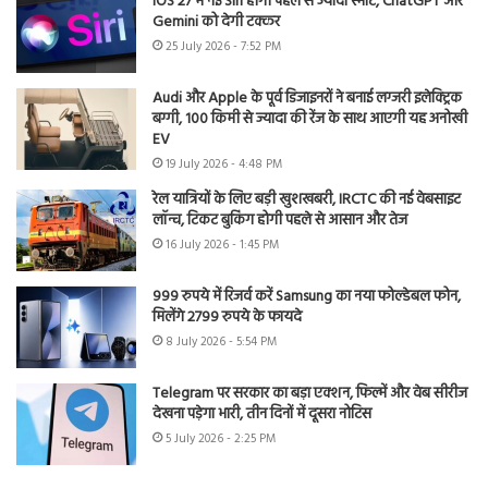
iOS 27 में नई Siri होगी पहले से ज्यादा स्मार्ट, ChatGPT और
Gemini को देगी टक्कर
25 July 2026 - 7:52 PM
Audi और Apple के पूर्व डिजाइनरों ने बनाई लग्जरी इलेक्ट्रिक
बग्गी, 100 किमी से ज्यादा की रेंज के साथ आएगी यह अनोखी
EV
19 July 2026 - 4:48 PM
रेल यात्रियों के लिए बड़ी खुशखबरी, IRCTC की नई वेबसाइट
लॉन्च, टिकट बुकिंग होगी पहले से आसान और तेज
16 July 2026 - 1:45 PM
999 रुपये में रिजर्व करें Samsung का नया फोल्डेबल फोन,
मिलेंगे 2799 रुपये के फायदे
8 July 2026 - 5:54 PM
Telegram पर सरकार का बड़ा एक्शन, फिल्में और वेब सीरीज
देखना पड़ेगा भारी, तीन दिनों में दूसरा नोटिस
5 July 2026 - 2:25 PM