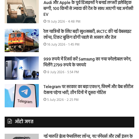
Audi और Apple के पूर्व डिजाइनरों ने बनाई लग्जरी इलेक्ट्रिक
बग्गी, 100 किमी से ज्यादा की रेंज के साथ आएगी यह अनोखी
EV
19 July 2026 - 4:48 PM
रेल यात्रियों के लिए बड़ी खुशखबरी, IRCTC की नई वेबसाइट
लॉन्च, टिकट बुकिंग होगी पहले से आसान और तेज
16 July 2026 - 1:45 PM
999 रुपये में रिजर्व करें Samsung का नया फोल्डेबल फोन,
मिलेंगे 2799 रुपये के फायदे
8 July 2026 - 5:54 PM
Telegram पर सरकार का बड़ा एक्शन, फिल्में और वेब सीरीज
देखना पड़ेगा भारी, तीन दिनों में दूसरा नोटिस
5 July 2026 - 2:25 PM
ऑटो जगत
नई मारुति ब्रेजा फेसलिफ्ट लॉन्च, नए फीचर्स और टर्बो इंजन के