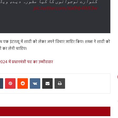
کنوارے نوجوانوں کا کیا مشورہ دیے، ویڈ
pic.twitter.com/da0hb4WE3w
साथ एक इंटरव्यू में शादी को लेकर अपने विचार जाहिर किए। शख्स ने शादी को
ी कर लेनी चाहिए।
 में प्रधानमंत्री पद का उम्मीदवार
In
Tumblr
Pinterest
Reddit
VKontakte
Share via Email
Print