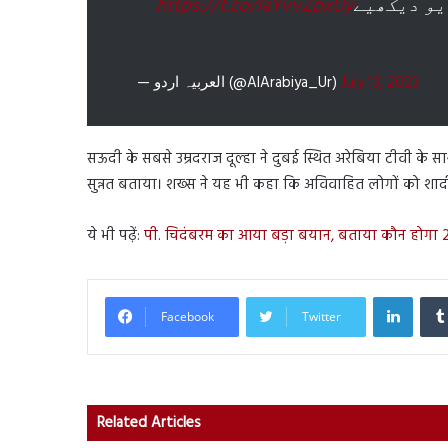
https://t.co/laYvvZpxUy
یو دیکھیے
— العربیہ اردو (@AlArabiya_Ur)
July 13, 2023
सऊदी के सबसे उम्रदराज दूल्हा ने दुबई स्थित अरेबिया टीवी के 
सुन्नत बताया। शख्स ने यह भी कहा कि अविवाहित लोगों को शाद
ये भी पढ़ें:
पी. चिदंबरम का आया बड़ा बयान, बताया कौन होगा 2024
Linked
Facebook
Twitter
Related Articles