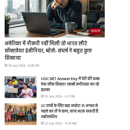
वायरल
अमेरिका में नौकरी नहीं मिली तो भारत लौटे
सॉफ्टवेयर इंजीनियर, बोले- संघर्ष ने बहुत कुछ
सिखाया
29 July 2026 - 8:00 PM
UGC NET Answer Key में देरी की वजह
पेपर लीक विवाद? लाखों उम्मीदवार कर रहे
इंतजार
26 July 2026 - 6:11 PM
SC छात्रों के लिए बड़ा अपडेट! 15 अगस्त से
पहले कर लें ये काम, वरना अटक सकती है
स्कॉलरशिप
22 July 2026 - 11:54 AM