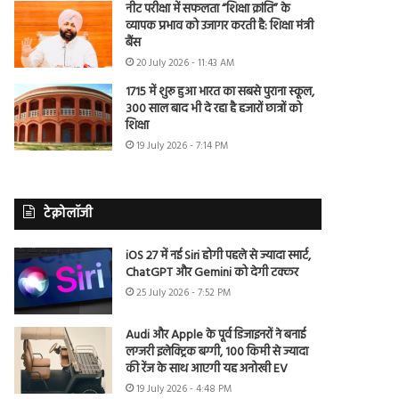
नीट परीक्षा में सफलता “शिक्षा क्रांति” के
व्यापक प्रभाव को उजागर करती है: शिक्षा मंत्री
बैंस
20 July 2026 - 11:43 AM
1715 में शुरू हुआ भारत का सबसे पुराना स्कूल,
300 साल बाद भी दे रहा है हजारों छात्रों को
शिक्षा
19 July 2026 - 7:14 PM
टेक्नोलॉजी
iOS 27 में नई Siri होगी पहले से ज्यादा स्मार्ट,
ChatGPT और Gemini को देगी टक्कर
25 July 2026 - 7:52 PM
Audi और Apple के पूर्व डिजाइनरों ने बनाई
लग्जरी इलेक्ट्रिक बग्गी, 100 किमी से ज्यादा
की रेंज के साथ आएगी यह अनोखी EV
19 July 2026 - 4:48 PM