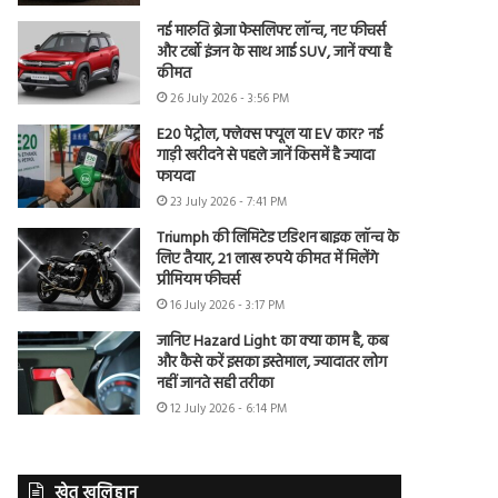
नई मारुति ब्रेजा फेसलिफ्ट लॉन्च, नए फीचर्स
और टर्बो इंजन के साथ आई SUV, जानें क्या है
कीमत
26 July 2026 - 3:56 PM
E20 पेट्रोल, फ्लेक्स फ्यूल या EV कार? नई
गाड़ी खरीदने से पहले जानें किसमें है ज्यादा
फायदा
23 July 2026 - 7:41 PM
Triumph की लिमिटेड एडिशन बाइक लॉन्च के
लिए तैयार, 21 लाख रुपये कीमत में मिलेंगे
प्रीमियम फीचर्स
16 July 2026 - 3:17 PM
जानिए Hazard Light का क्या काम है, कब
और कैसे करें इसका इस्तेमाल, ज्यादातर लोग
नहीं जानते सही तरीका
12 July 2026 - 6:14 PM
खेत खलिहान