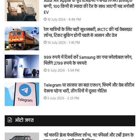
Audi और Apple के पूर्व डिजाइनरों ने बनाई लग्जरी इलेक्ट्रिक
बग्गी, 100 किमी से ज्यादा की रेंज के साथ आएगी यह अनोखी
EV
19 July 2026 - 4:48 PM
रेल यात्रियों के लिए बड़ी खुशखबरी, IRCTC की नई वेबसाइट
लॉन्च, टिकट बुकिंग होगी पहले से आसान और तेज
16 July 2026 - 1:45 PM
999 रुपये में रिजर्व करें Samsung का नया फोल्डेबल फोन,
मिलेंगे 2799 रुपये के फायदे
8 July 2026 - 5:54 PM
Telegram पर सरकार का बड़ा एक्शन, फिल्में और वेब सीरीज
देखना पड़ेगा भारी, तीन दिनों में दूसरा नोटिस
5 July 2026 - 2:25 PM
ऑटो जगत
नई मारुति ब्रेजा फेसलिफ्ट लॉन्च, नए फीचर्स और टर्बो इंजन के