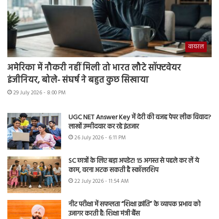
वायरल
अमेरिका में नौकरी नहीं मिली तो भारत लौटे सॉफ्टवेयर
इंजीनियर, बोले- संघर्ष ने बहुत कुछ सिखाया
29 July 2026 - 8:00 PM
UGC NET Answer Key में देरी की वजह पेपर लीक विवाद?
लाखों उम्मीदवार कर रहे इंतजार
26 July 2026 - 6:11 PM
SC छात्रों के लिए बड़ा अपडेट! 15 अगस्त से पहले कर लें ये
काम, वरना अटक सकती है स्कॉलरशिप
22 July 2026 - 11:54 AM
नीट परीक्षा में सफलता “शिक्षा क्रांति” के व्यापक प्रभाव को
उजागर करती है: शिक्षा मंत्री बैंस