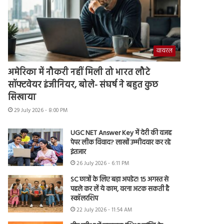
वायरल
अमेरिका में नौकरी नहीं मिली तो भारत लौटे
सॉफ्टवेयर इंजीनियर, बोले- संघर्ष ने बहुत कुछ
सिखाया
29 July 2026 - 8:00 PM
UGC NET Answer Key में देरी की वजह
पेपर लीक विवाद? लाखों उम्मीदवार कर रहे
इंतजार
26 July 2026 - 6:11 PM
SC छात्रों के लिए बड़ा अपडेट! 15 अगस्त से
पहले कर लें ये काम, वरना अटक सकती है
स्कॉलरशिप
22 July 2026 - 11:54 AM