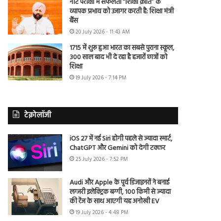
नीट परीक्षा में सफलता “शिक्षा क्रांति” के
व्यापक प्रभाव को उजागर करती है: शिक्षा मंत्री
बैंस
20 July 2026 - 11:43 AM
1715 में शुरू हुआ भारत का सबसे पुराना स्कूल,
300 साल बाद भी दे रहा है हजारों छात्रों को
शिक्षा
19 July 2026 - 7:14 PM
टेक्नोलॉजी
iOS 27 में नई Siri होगी पहले से ज्यादा स्मार्ट,
ChatGPT और Gemini को देगी टक्कर
25 July 2026 - 7:52 PM
Audi और Apple के पूर्व डिजाइनरों ने बनाई
लग्जरी इलेक्ट्रिक बग्गी, 100 किमी से ज्यादा
की रेंज के साथ आएगी यह अनोखी EV
19 July 2026 - 4:48 PM