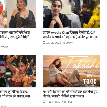
ं काजल-अम्रपाली की भिड़ंत,
एक्ट्रेस Ayesha Khan हिरासत में ली गईं, CJP
़ी जंग, एक-दूजे से भिड़ीं
प्रदर्शन के समर्थन में पहुंची थीं, जानिए पूरा मामला
22 July 2026 - 8:09 PM
6:57 PM
े गाने ‘जुगनी’ पर विवाद,
यश और कियारा का ग्लैमरस अंदाज देख फैंस हुए
न को लेकर उठे सवाल, बढ़ा
दीवाने, ‘तबाही’ वीडियो हुआ वायरल
8 July 2026 - 5:05 PM
7:27 PM