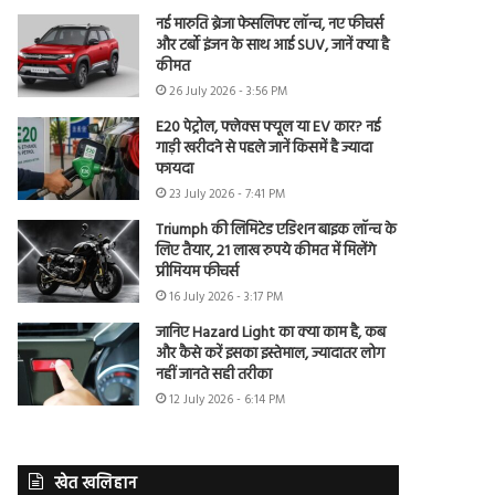
नई मारुति ब्रेजा फेसलिफ्ट लॉन्च, नए फीचर्स
और टर्बो इंजन के साथ आई SUV, जानें क्या है
कीमत
26 July 2026 - 3:56 PM
E20 पेट्रोल, फ्लेक्स फ्यूल या EV कार? नई
गाड़ी खरीदने से पहले जानें किसमें है ज्यादा
फायदा
23 July 2026 - 7:41 PM
Triumph की लिमिटेड एडिशन बाइक लॉन्च के
लिए तैयार, 21 लाख रुपये कीमत में मिलेंगे
प्रीमियम फीचर्स
16 July 2026 - 3:17 PM
जानिए Hazard Light का क्या काम है, कब
और कैसे करें इसका इस्तेमाल, ज्यादातर लोग
नहीं जानते सही तरीका
12 July 2026 - 6:14 PM
खेत खलिहान