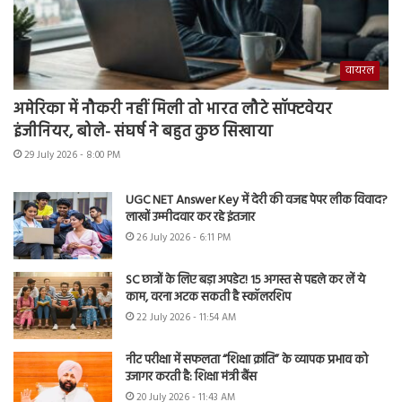
वायरल
अमेरिका में नौकरी नहीं मिली तो भारत लौटे सॉफ्टवेयर
इंजीनियर, बोले- संघर्ष ने बहुत कुछ सिखाया
29 July 2026 - 8:00 PM
UGC NET Answer Key में देरी की वजह पेपर लीक विवाद?
लाखों उम्मीदवार कर रहे इंतजार
26 July 2026 - 6:11 PM
SC छात्रों के लिए बड़ा अपडेट! 15 अगस्त से पहले कर लें ये
काम, वरना अटक सकती है स्कॉलरशिप
22 July 2026 - 11:54 AM
नीट परीक्षा में सफलता “शिक्षा क्रांति” के व्यापक प्रभाव को
उजागर करती है: शिक्षा मंत्री बैंस
20 July 2026 - 11:43 AM