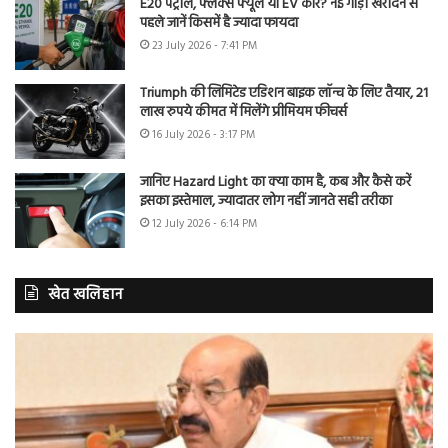
E20 पेट्रोल, फ्लेक्स फ्यूल या EV कार? नई गाड़ी खरीदने से
पहले जानें किसमें है ज्यादा फायदा
23 July 2026 - 7:41 PM
Triumph की लिमिटेड एडिशन बाइक लॉन्च के लिए तैयार, 21
लाख रुपये कीमत में मिलेंगे प्रीमियम फीचर्स
16 July 2026 - 3:17 PM
जानिए Hazard Light का क्या काम है, कब और कैसे करें
इसका इस्तेमाल, ज्यादातर लोग नहीं जानते सही तरीका
12 July 2026 - 6:14 PM
खेत खलिहान