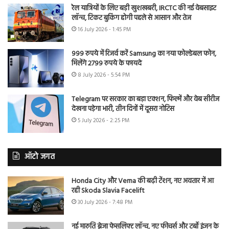
रेल यात्रियों के लिए बड़ी खुशखबरी, IRCTC की नई वेबसाइट
लॉन्च, टिकट बुकिंग होगी पहले से आसान और तेज
16 July 2026 - 1:45 PM
999 रुपये में रिजर्व करें Samsung का नया फोल्डेबल फोन,
मिलेंगे 2799 रुपये के फायदे
8 July 2026 - 5:54 PM
Telegram पर सरकार का बड़ा एक्शन, फिल्में और वेब सीरीज
देखना पड़ेगा भारी, तीन दिनों में दूसरा नोटिस
5 July 2026 - 2:25 PM
ऑटो जगत
Honda City और Verna की बढ़ी टेंशन, नए अवतार में आ
रही Skoda Slavia Facelift
30 July 2026 - 7:48 PM
नई मारुति ब्रेजा फेसलिफ्ट लॉन्च, नए फीचर्स और टर्बो इंजन के