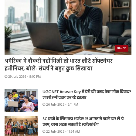
वायरल
अमेरिका में नौकरी नहीं मिली तो भारत लौटे सॉफ्टवेयर
इंजीनियर, बोले- संघर्ष ने बहुत कुछ सिखाया
29 July 2026 - 8:00 PM
UGC NET Answer Key में देरी की वजह पेपर लीक विवाद?
लाखों उम्मीदवार कर रहे इंतजार
26 July 2026 - 6:11 PM
SC छात्रों के लिए बड़ा अपडेट! 15 अगस्त से पहले कर लें ये
काम, वरना अटक सकती है स्कॉलरशिप
22 July 2026 - 11:54 AM