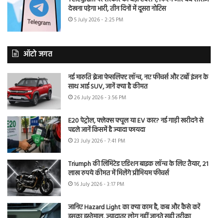
देखना पड़ेगा भारी, तीन दिनों में दूसरा नोटिस
5 July 2026 - 2:25 PM
ऑटो जगत
नई मारुति ब्रेजा फेसलिफ्ट लॉन्च, नए फीचर्स और टर्बो इंजन के
साथ आई SUV, जानें क्या है कीमत
26 July 2026 - 3:56 PM
E20 पेट्रोल, फ्लेक्स फ्यूल या EV कार? नई गाड़ी खरीदने से
पहले जानें किसमें है ज्यादा फायदा
23 July 2026 - 7:41 PM
Triumph की लिमिटेड एडिशन बाइक लॉन्च के लिए तैयार, 21
लाख रुपये कीमत में मिलेंगे प्रीमियम फीचर्स
16 July 2026 - 3:17 PM
जानिए Hazard Light का क्या काम है, कब और कैसे करें
इसका इस्तेमाल, ज्यादातर लोग नहीं जानते सही तरीका