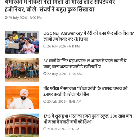
अमेरिका में नौकरी नहीं मिली तो भारत लौटे सॉफ्टवेयर
इंजीनियर, बोले- संघर्ष ने बहुत कुछ सिखाया
29 July 2026 - 8:00 PM
UGC NET Answer Key में देरी की वजह पेपर लीक विवाद?
लाखों उम्मीदवार कर रहे इंतजार
26 July 2026 - 6:11 PM
SC छात्रों के लिए बड़ा अपडेट! 15 अगस्त से पहले कर लें ये
काम, वरना अटक सकती है स्कॉलरशिप
22 July 2026 - 11:54 AM
नीट परीक्षा में सफलता “शिक्षा क्रांति” के व्यापक प्रभाव को
उजागर करती है: शिक्षा मंत्री बैंस
20 July 2026 - 11:43 AM
1715 में शुरू हुआ भारत का सबसे पुराना स्कूल, 300 साल बाद
भी दे रहा है हजारों छात्रों को शिक्षा
19 July 2026 - 7:14 PM