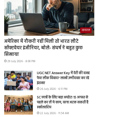
वायरल
अमेरिका में नौकरी नहीं मिली तो भारत लौटे
सॉफ्टवेयर इंजीनियर, बोले- संघर्ष ने बहुत कुछ
सिखाया
29 July 2026 - 8:00 PM
UGC NET Answer Key में देरी की वजह
पेपर लीक विवाद? लाखों उम्मीदवार कर रहे
इंतजार
26 July 2026 - 6:11 PM
SC छात्रों के लिए बड़ा अपडेट! 15 अगस्त से
पहले कर लें ये काम, वरना अटक सकती है
स्कॉलरशिप
22 July 2026 - 11:54 AM