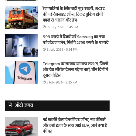
रेल यात्रियों के लिए बड़ी खुशखबरी, IRCTC
की नई वेबसाइट लॉन्च, टिकट बुकिंग होगी
पहले से आसान और तेज
16 July 2026 - 1:45 PM
999 रुपये में रिजर्व करें Samsung का नया
फोल्डेबल फोन, मिलेंगे 2799 रुपये के फायदे
8 July 2026 - 5:54 PM
Telegram पर सरकार का बड़ा एक्शन, फिल्में
और वेब सीरीज देखना पड़ेगा भारी, तीन दिनों में
दूसरा नोटिस
5 July 2026 - 2:25 PM
ऑटो जगत
नई मारुति ब्रेजा फेसलिफ्ट लॉन्च, नए फीचर्स
और टर्बो इंजन के साथ आई SUV, जानें क्या है
कीमत