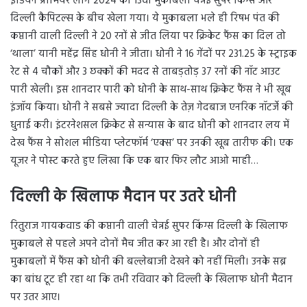
इंडियन प्रीमियर लीग 2024 का 13वां मुकाबला चेन्नई सुपर किंग्स और
दिल्ली कैपिटल्स के बीच खेला गया। ये मुकाबला भले ही रिषभ पंत की
कप्तानी वाली दिल्ली ने 20 रनों से जीत लिया पर क्रिकेट फैंस का दिल तो
‘थाला’ यानी महेंद्र सिंह धोनी ने जीता। धोनी ने 16 गेंदों पर 231.25 के स्ट्राइक
रेट से 4 चौकों और 3 छक्कों की मदद से ताबड़तोड़ 37 रनों की नॉट आउट
पारी खेली। इस शानदार पारी को धोनी के साथ-साथ क्रिकेट फैंस ने भी खूब
इंजॉय किया। धोनी ने सबसे ज्यादा दिल्ली के तेज़ गेदबाज एनरिक नॉटर्जे की
धुनाई करी। इंटरनेशसल क्रिकेट से सन्यास के बाद धोनी को शानदार लय में
देख फैंस ने सोशल मीडिया प्लेटफॉर्म ‘एक्स’ पर उनकी खूब तारीफ की। एक
यूजर ने पोस्ट करते हुए लिखा कि एक बार फिर लौट आओ माही…
दिल्ली के खिलाफ मैदान पर उतरे धोनी
रितुराज गायकवाड की कप्तानी वाली चेन्नई सुपर किंग्स दिल्ली के खिलाफ
मुकाबले से पहले अपने दोनों मैच जीत कर आ रही है। और दोनों ही
मुकाबलों में फैंस को धोनी की बल्लेबाजी देखने को नहीं मिली। उनके सब्र
का बांध टूट ही रहा था कि तभी रविवार को दिल्ली के खिलाफ धोनी मैदान
पर उतर आए।