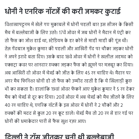
धोनी ने एनरिक नॉटर्जे की करी जमकर कुटाई
विशाखापट्टनम में खेले गए मुकाबले में धोनी पहली बार इस सीजन के किसी
मैच में बल्लेबाजी के लिए उतरे। 17वें ओवर में जब धोनी ने मैदान में एंट्री कर
तो फैंस का जोश हाई था, स्टेडियम के हर कोने से माही माही की गूंज थी।
तेज़ गेंदबाज मुकेश कुमार की पहली और आखिरी गेंद पर चौका जड़कर धोनी
ने अपने इरादे बता दिए। उसके बाद 18वे ओवर में धोनी ने खलील अहमद को
एक्सट्रा कवर पर शानदार छक्का जड़कर फैंस को झूमने पर मजबूर कर दिया।
अब आखिरी दो ओवर में चेन्नई को जीत के लिए 45 रन चाहिए थे। मैदान पर
अगर मैच फिनिशर धोनी हो तो फैंस को उम्मीद रहती है कि ये खिलाड़ी कुछ
भी कर सकता है। हालांकि 19वां ओवर फेंकने आए मुकेश कुमार ने 5 रन देकर
मैच को चेन्नई से दूर कर दिया। 20वें ओवर में अब चेन्नई को मैच जीतने के लिए
40 रन चाहिए थे, एनरिक नॉटर्जे के इस ओवर में धोनी ने 2 चौकों और 2
छक्कों की मदद से कुल 20 रन कूट डाले। चेन्नई मैच तो 20 रन से हार गई पर
धोनी की धमाकेदार पारी से फैंस खुश नज़र आए।
दिल्ली ने टॉस जीतकर चुनी थी बल्लेबाजी