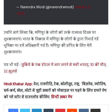
— Narendra Modi (@narendramodi)
January 21,
2025
उन्होंने आगे लिखा कि, मणिपुर के लोगों को उनके राज्यत्व दिवस पर
शुभकामनाएं। भारत के विकास में मणिपुर के लोगों के द्वारा निभाई गई
भूमिका पर हमें अविश्वसनी गर्व है। मणिपुर की प्रगित के लिए मेरी
शुभकामनाएं।
यह भी पढ़ें :
तुर्किये के एक होटल में आग लगने से मची भगदड़, 10 की मौत,
32 झुलसे
Hindi Khabar App:
देश, राजनीति, टेक, बॉलीवुड, राष्ट्र, बिज़नेस, ज्योतिष,
धर्म-कर्म, खेल, ऑटो से जुड़ी ख़बरों को मोबाइल पर पढ़ने के लिए हमारे ऐप
को प्ले स्टोर से डाउनलोड कीजिए.
हिन्दी ख़बर ऐप
LinkedIn
Tumblr
Pinterest
Reddit
VKontakte
Share via Email