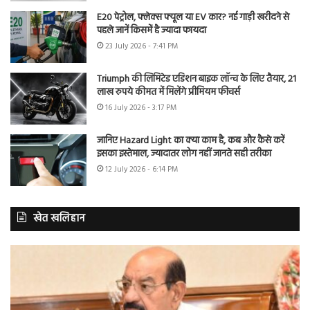
E20 पेट्रोल, फ्लेक्स फ्यूल या EV कार? नई गाड़ी खरीदने से
पहले जानें किसमें है ज्यादा फायदा
23 July 2026 - 7:41 PM
Triumph की लिमिटेड एडिशन बाइक लॉन्च के लिए तैयार, 21
लाख रुपये कीमत में मिलेंगे प्रीमियम फीचर्स
16 July 2026 - 3:17 PM
जानिए Hazard Light का क्या काम है, कब और कैसे करें
इसका इस्तेमाल, ज्यादातर लोग नहीं जानते सही तरीका
12 July 2026 - 6:14 PM
खेत खलिहान