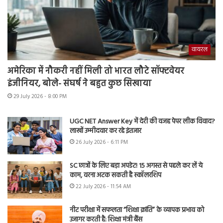
वायरल
अमेरिका में नौकरी नहीं मिली तो भारत लौटे सॉफ्टवेयर
इंजीनियर, बोले- संघर्ष ने बहुत कुछ सिखाया
29 July 2026 - 8:00 PM
UGC NET Answer Key में देरी की वजह पेपर लीक विवाद?
लाखों उम्मीदवार कर रहे इंतजार
26 July 2026 - 6:11 PM
SC छात्रों के लिए बड़ा अपडेट! 15 अगस्त से पहले कर लें ये
काम, वरना अटक सकती है स्कॉलरशिप
22 July 2026 - 11:54 AM
नीट परीक्षा में सफलता “शिक्षा क्रांति” के व्यापक प्रभाव को
उजागर करती है: शिक्षा मंत्री बैंस