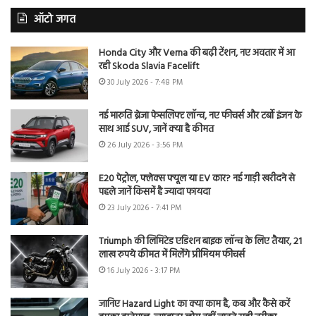
ऑटो जगत
Honda City और Verna की बढ़ी टेंशन, नए अवतार में आ
रही Skoda Slavia Facelift
30 July 2026 - 7:48 PM
नई मारुति ब्रेजा फेसलिफ्ट लॉन्च, नए फीचर्स और टर्बो इंजन के
साथ आई SUV, जानें क्या है कीमत
26 July 2026 - 3:56 PM
E20 पेट्रोल, फ्लेक्स फ्यूल या EV कार? नई गाड़ी खरीदने से
पहले जानें किसमें है ज्यादा फायदा
23 July 2026 - 7:41 PM
Triumph की लिमिटेड एडिशन बाइक लॉन्च के लिए तैयार, 21
लाख रुपये कीमत में मिलेंगे प्रीमियम फीचर्स
16 July 2026 - 3:17 PM
जानिए Hazard Light का क्या काम है, कब और कैसे करें