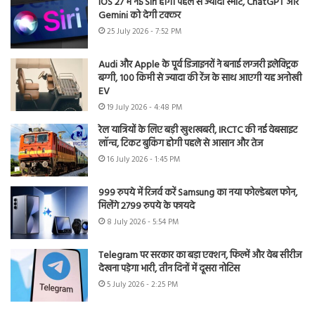
iOS 27 में नई Siri होगी पहले से ज्यादा स्मार्ट, ChatGPT और
Gemini को देगी टक्कर
25 July 2026 - 7:52 PM
Audi और Apple के पूर्व डिजाइनरों ने बनाई लग्जरी इलेक्ट्रिक
बग्गी, 100 किमी से ज्यादा की रेंज के साथ आएगी यह अनोखी
EV
19 July 2026 - 4:48 PM
रेल यात्रियों के लिए बड़ी खुशखबरी, IRCTC की नई वेबसाइट
लॉन्च, टिकट बुकिंग होगी पहले से आसान और तेज
16 July 2026 - 1:45 PM
999 रुपये में रिजर्व करें Samsung का नया फोल्डेबल फोन,
मिलेंगे 2799 रुपये के फायदे
8 July 2026 - 5:54 PM
Telegram पर सरकार का बड़ा एक्शन, फिल्में और वेब सीरीज
देखना पड़ेगा भारी, तीन दिनों में दूसरा नोटिस
5 July 2026 - 2:25 PM