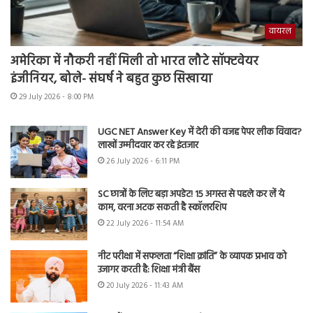
वायरल
अमेरिका में नौकरी नहीं मिली तो भारत लौटे सॉफ्टवेयर
इंजीनियर, बोले- संघर्ष ने बहुत कुछ सिखाया
29 July 2026 - 8:00 PM
UGC NET Answer Key में देरी की वजह पेपर लीक विवाद?
लाखों उम्मीदवार कर रहे इंतजार
26 July 2026 - 6:11 PM
SC छात्रों के लिए बड़ा अपडेट! 15 अगस्त से पहले कर लें ये
काम, वरना अटक सकती है स्कॉलरशिप
22 July 2026 - 11:54 AM
नीट परीक्षा में सफलता “शिक्षा क्रांति” के व्यापक प्रभाव को
उजागर करती है: शिक्षा मंत्री बैंस
20 July 2026 - 11:43 AM