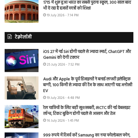
1715 में शुरू हुआ भारत का सबसे पुराना स्कूल, 300 साल बाद
भी दे रहा है हजारों छात्रों को शिक्षा
19 July 2026 - 7:14 PM
टेक्नोलॉजी
iOS 27 में नई Siri होगी पहले से ज्यादा स्मार्ट, ChatGPT और
Gemini को देगी टक्कर
25 July 2026 - 7:52 PM
Audi और Apple के पूर्व डिजाइनरों ने बनाई लग्जरी इलेक्ट्रिक
बग्गी, 100 किमी से ज्यादा की रेंज के साथ आएगी यह अनोखी
EV
19 July 2026 - 4:48 PM
रेल यात्रियों के लिए बड़ी खुशखबरी, IRCTC की नई वेबसाइट
लॉन्च, टिकट बुकिंग होगी पहले से आसान और तेज
16 July 2026 - 1:45 PM
999 रुपये में रिजर्व करें Samsung का नया फोल्डेबल फोन,