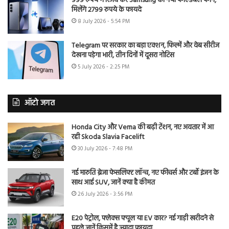
999 रुपये में रिजर्व करें Samsung का नया फोल्डेबल फोन,
मिलेंगे 2799 रुपये के फायदे
8 July 2026 - 5:54 PM
Telegram पर सरकार का बड़ा एक्शन, फिल्में और वेब सीरीज
देखना पड़ेगा भारी, तीन दिनों में दूसरा नोटिस
5 July 2026 - 2:25 PM
ऑटो जगत
Honda City और Verna की बढ़ी टेंशन, नए अवतार में आ
रही Skoda Slavia Facelift
30 July 2026 - 7:48 PM
नई मारुति ब्रेजा फेसलिफ्ट लॉन्च, नए फीचर्स और टर्बो इंजन के
साथ आई SUV, जानें क्या है कीमत
26 July 2026 - 3:56 PM
E20 पेट्रोल, फ्लेक्स फ्यूल या EV कार? नई गाड़ी खरीदने से
पहले जानें किसमें है ज्यादा फायदा