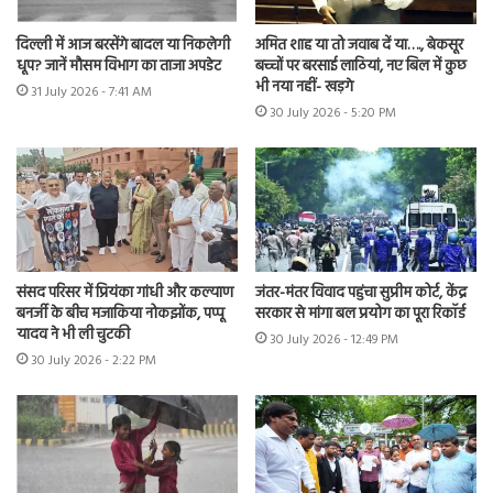
दिल्ली में आज बरसेंगे बादल या निकलेगी
अमित शाह या तो जवाब दें या…., बेकसूर
धूप? जानें मौसम विभाग का ताजा अपडेट
बच्चों पर बरसाई लाठियां, नए बिल में कुछ
भी नया नहीं- खड़गे
31 July 2026 - 7:41 AM
30 July 2026 - 5:20 PM
संसद परिसर में प्रियंका गांधी और कल्याण
जंतर-मंतर विवाद पहुंचा सुप्रीम कोर्ट, केंद्र
बनर्जी के बीच मजाकिया नोकझोंक, पप्पू
सरकार से मांगा बल प्रयोग का पूरा रिकॉर्ड
यादव ने भी ली चुटकी
30 July 2026 - 12:49 PM
30 July 2026 - 2:22 PM