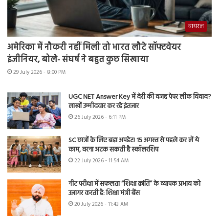
वायरल
अमेरिका में नौकरी नहीं मिली तो भारत लौटे सॉफ्टवेयर
इंजीनियर, बोले- संघर्ष ने बहुत कुछ सिखाया
29 July 2026 - 8:00 PM
UGC NET Answer Key में देरी की वजह पेपर लीक विवाद?
लाखों उम्मीदवार कर रहे इंतजार
26 July 2026 - 6:11 PM
SC छात्रों के लिए बड़ा अपडेट! 15 अगस्त से पहले कर लें ये
काम, वरना अटक सकती है स्कॉलरशिप
22 July 2026 - 11:54 AM
नीट परीक्षा में सफलता “शिक्षा क्रांति” के व्यापक प्रभाव को
उजागर करती है: शिक्षा मंत्री बैंस
20 July 2026 - 11:43 AM