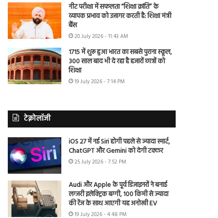
नीट परीक्षा में सफलता “शिक्षा क्रांति” के
व्यापक प्रभाव को उजागर करती है: शिक्षा मंत्री
बैंस
20 July 2026 - 11:43 AM
1715 में शुरू हुआ भारत का सबसे पुराना स्कूल,
300 साल बाद भी दे रहा है हजारों छात्रों को
शिक्षा
19 July 2026 - 7:14 PM
टेक्नोलॉजी
iOS 27 में नई Siri होगी पहले से ज्यादा स्मार्ट,
ChatGPT और Gemini को देगी टक्कर
25 July 2026 - 7:52 PM
Audi और Apple के पूर्व डिजाइनरों ने बनाई
लग्जरी इलेक्ट्रिक बग्गी, 100 किमी से ज्यादा
की रेंज के साथ आएगी यह अनोखी EV
19 July 2026 - 4:48 PM