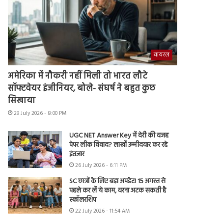
वायरल
अमेरिका में नौकरी नहीं मिली तो भारत लौटे
सॉफ्टवेयर इंजीनियर, बोले- संघर्ष ने बहुत कुछ
सिखाया
29 July 2026 - 8:00 PM
UGC NET Answer Key में देरी की वजह
पेपर लीक विवाद? लाखों उम्मीदवार कर रहे
इंतजार
26 July 2026 - 6:11 PM
SC छात्रों के लिए बड़ा अपडेट! 15 अगस्त से
पहले कर लें ये काम, वरना अटक सकती है
स्कॉलरशिप
22 July 2026 - 11:54 AM