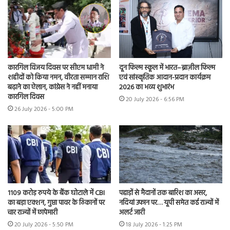
कारगिल विजय दिवस पर सीएम धामी ने
दून फिल्म स्कूल में भारत–ब्राज़ील फिल्म
शहीदों को किया नमन, वीरता सम्मान राशि
एवं सांस्कृतिक आदान-प्रदान कार्यक्रम
बढ़ाने का ऐलान, कांग्रेस ने नहीं मनाया
2026 का भव्य शुभारंभ
कारगिल दिवस
20 July 2026 - 6:56 PM
26 July 2026 - 5:00 PM
1109 करोड़ रुपये के बैंक घोटाले में CBI
पहाड़ों से मैदानों तक बारिश का असर,
का बड़ा एक्शन, गुप्ता पावर के ठिकानों पर
नदियां उफान पर… यूपी समेत कई राज्यों में
चार राज्यों में छापेमारी
अलर्ट जारी
20 July 2026 - 5:50 PM
18 July 2026 - 1:25 PM