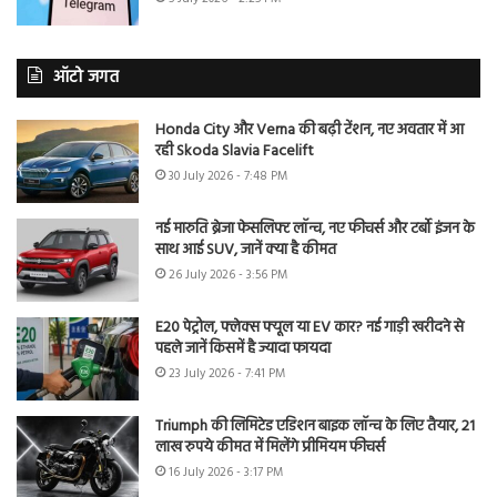
ऑटो जगत
Honda City और Verna की बढ़ी टेंशन, नए अवतार में आ
रही Skoda Slavia Facelift
30 July 2026 - 7:48 PM
नई मारुति ब्रेजा फेसलिफ्ट लॉन्च, नए फीचर्स और टर्बो इंजन के
साथ आई SUV, जानें क्या है कीमत
26 July 2026 - 3:56 PM
E20 पेट्रोल, फ्लेक्स फ्यूल या EV कार? नई गाड़ी खरीदने से
पहले जानें किसमें है ज्यादा फायदा
23 July 2026 - 7:41 PM
Triumph की लिमिटेड एडिशन बाइक लॉन्च के लिए तैयार, 21
लाख रुपये कीमत में मिलेंगे प्रीमियम फीचर्स
16 July 2026 - 3:17 PM